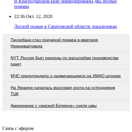
В Краснодарском крае ликвидированы два лесных
пожара
22:36
Окт. 12, 2020
Лесной пожар в Саратовской области локализован
Пауэрбанк стал причиной пожара в квартире
Нижневартовска
NYT: Россия бьет рекорды по масштабам производства
ракет
МЧС предупредило о надвигающемся на ХМАО шторме
На Украине началась массовая охота на сотрудников
ТЦК
Американке с «маской Бэтмена» сняли швы
Связь с эфиром