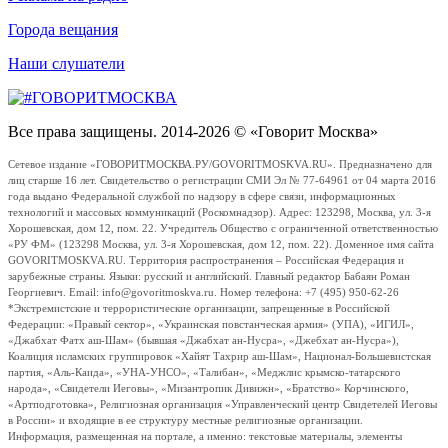
Города вещания
Наши слушатели
Все права защищены. 2014-2026 © «Говорит Москва»
Сетевое издание «ГОВОРИТМОСКВА.РУ/GOVORITMOSKVA.RU». Предназначено для
лиц старше 16 лет. Свидетельство о регистрации СМИ Эл № 77-64961 от 04 марта 2016
года выдано Федеральной службой по надзору в сфере связи, информационных
технологий и массовых коммуникаций (Роскомнадзор). Адрес: 123298, Москва, ул. 3-я
Хорошевская, дом 12, пом. 22. Учредитель Общество с ограниченной ответственностью
«РУ ФМ» (123298 Москва, ул. 3-я Хорошевская, дом 12, пом. 22). Доменное имя сайта
GOVORITMOSKVA.RU. Территория распространения – Российская Федерация и
зарубежные страны. Языки: русский и английский. Главный редактор Бабаян Роман
Георгиевич. Email: info@govoritmoskva.ru. Номер телефона: +7 (495) 950-62-26
*Экстремистские и террористические организации, запрещенные в Российской
Федерации: «Правый сектор», «Украинская повстанческая армия» (УПА), «ИГИЛ»,
«Джабхат Фатх аш-Шам» (бывшая «Джабхат ан-Нусра», «Джебхат ан-Нусра»),
Коалиция исламских группировок «Хайят Тахрир аш-Шам», Национал-Большевистская
партия, «Аль-Каида», «УНА-УНСО», «Талибан», «Меджлис крымско-татарского
народа», «Свидетели Иеговы», «Мизантропик Дивижн», «Братство» Корчинского,
«Артподготовка», Религиозная организация «Управленческий центр Свидетелей Иеговы
в России» и входящие в ее структуру местные религиозные организации.
Информация, размещенная на портале, а именно: текстовые материалы, элементы