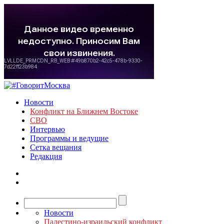
Новости
Конфликт на Ближнем Востоке
СВО
Интервью
Программы и ведущие
Сетка вещания
Редакция
Новости
Палестино-израильский конфликт