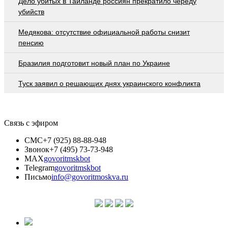
Дело убитых в Таиланде россиян прекратило череду
убийств
Медякова: отсутствие официальной работы снизит
пенсию
Бразилия подготовит новый план по Украине
Туск заявил о решающих днях украинского конфликта
Связь с эфиром
СМС
+7 (925) 88-88-948
Звонок
+7 (495) 73-73-948
MAX
govoritmskbot
Telegram
govoritmskbot
Письмо
info@govoritmoskva.ru