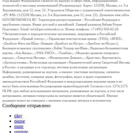
года выдано Федеральной службой по надзору в сфере связи, информационных
технологий и массовых коммуникаций (Роскомнадзор). Адрес: 123298, Москва, ул. 3-я
Хорошевская, дом 12, пом. 22. Учредитель Общество с ограниченной ответственностью
«РУ ФМ» (123298 Москва, ул. 3-я Хорошевская, дом 12, пом. 22). Доменное имя сайта
GOVORITMOSKVA.RU. Территория распространения – Российская Федерация и
зарубежные страны. Языки: русский и английский. Главный редактор Бабаян Роман
Георгиевич. Email: info@govoritmoskva.ru. Номер телефона: +7 (495) 950-62-26
*Экстремистские и террористические организации, запрещенные в Российской
Федерации: «Правый сектор», «Украинская повстанческая армия» (УПА), «ИГИЛ»,
«Джабхат Фатх аш-Шам» (бывшая «Джабхат ан-Нусра», «Джебхат ан-Нусра»),
Коалиция исламских группировок «Хайят Тахрир аш-Шам», Национал-Большевистская
партия, «Аль-Каида», «УНА-УНСО», «Талибан», «Меджлис крымско-татарского
народа», «Свидетели Иеговы», «Мизантропик Дивижн», «Братство» Корчинского,
«Артподготовка», Религиозная организация «Управленческий центр Свидетелей Иеговы
в России» и входящие в ее структуру местные религиозные организации.
Информация, размещенная на портале, а именно: текстовые материалы, элементы
дизайна, логотипы, товарные знаки, фотографии, видео и аудио охраняются
законодательством Российской Федерации и международными нормами права и не
могут быть использованы без разрешения правообладателей. Согласно ст.ст. 1274,1275
ГК РФ, при любом использовании материалов, размещенных на портале, в том числе
цитировании, активная гиперссылка на материал является обязательной. Мнение
редакции может не совпадать с мнением отдельных авторов и колумнистов.
Сообщение отправлено
play
pause
mute
unmute