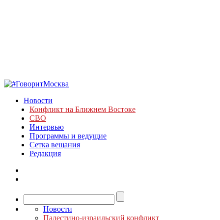
Новости
Конфликт на Ближнем Востоке
СВО
Интервью
Программы и ведущие
Сетка вещания
Редакция
Новости
Палестино-израильский конфликт