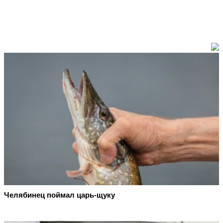
Челябинец поймал царь-щуку