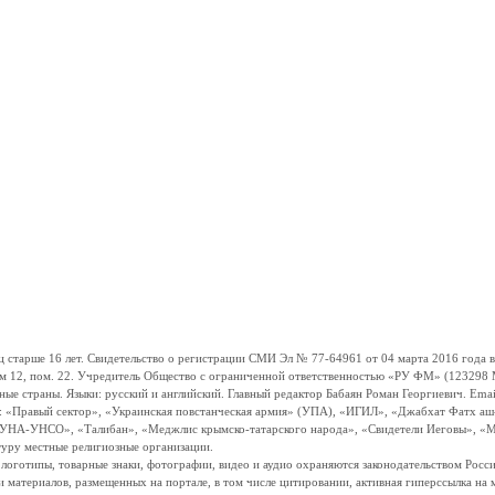
ше 16 лет. Свидетельство о регистрации СМИ Эл № 77-64961 от 04 марта 2016 года вы
ом 12, пом. 22. Учредитель Общество с ограниченной ответственностью «РУ ФМ» (123298 Мо
траны. Языки: русский и английский. Главный редактор Бабаян Роман Георгиевич. Email:
и: «Правый сектор», «Украинская повстанческая армия» (УПА), «ИГИЛ», «Джабхат Фатх а
«УНА-УНСО», «Талибан», «Меджлис крымско-татарского народа», «Свидетели Иеговы», «М
туру местные религиозные организации.
, логотипы, товарные знаки, фотографии, видео и аудио охраняются законодательством Ро
и материалов, размещенных на портале, в том числе цитировании, активная гиперссылка на 