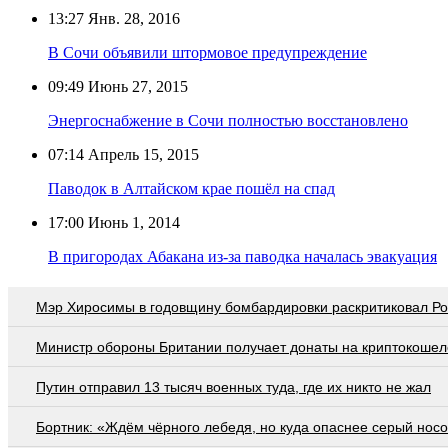
13:27
Янв. 28, 2016
В Сочи объявили штормовое предупреждение
09:49
Июнь 27, 2015
Энергоснабжение в Сочи полностью восстановлено
07:14
Апрель 15, 2015
Паводок в Алтайском крае пошёл на спад
17:00
Июнь 1, 2014
В пригородах Абакана из-за паводка началась эвакуация
Мэр Хиросимы в годовщину бомбардировки раскритиковал Р
Министр обороны Британии получает донаты на криптокошел
Путин отправил 13 тысяч военных туда, где их никто не жал
Бортник: «Ждём чёрного лебедя, но куда опаснее серый нос