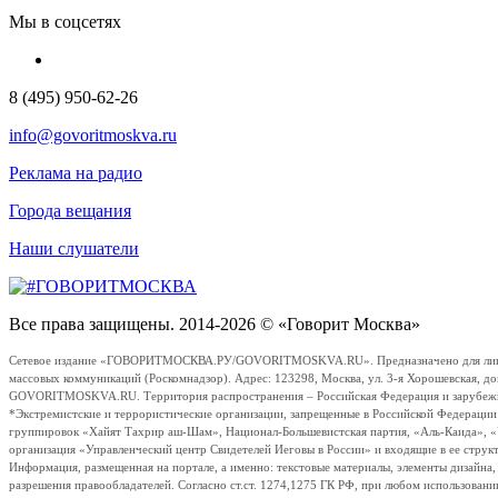
Мы в соцсетях
8 (495) 950-62-26
info@govoritmoskva.ru
Реклама на радио
Города вещания
Наши слушатели
Все права защищены. 2014-2026 © «Говорит Москва»
Сетевое издание «ГОВОРИТМОСКВА.РУ/GOVORITMOSKVA.RU». Предназначено для лиц стар
массовых коммуникаций (Роскомнадзор). Адрес: 123298, Москва, ул. 3-я Хорошевская, д
GOVORITMOSKVA.RU. Территория распространения – Российская Федерация и зарубежные с
*Экстремистские и террористические организации, запрещенные в Российской Федераци
группировок «Хайят Тахрир аш-Шам», Национал-Большевистская партия, «Аль-Каида», 
организация «Управленческий центр Свидетелей Иеговы в России» и входящие в ее струк
Информация, размещенная на портале, а именно: текстовые материалы, элементы дизайна
разрешения правообладателей. Согласно ст.ст. 1274,1275 ГК РФ, при любом использовани