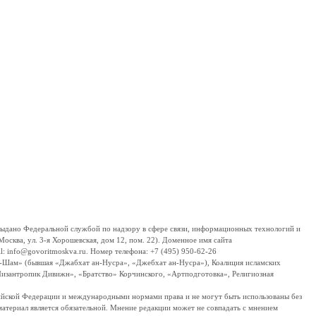
дано Федеральной службой по надзору в сфере связи, информационных технологий и
сква, ул. 3-я Хорошевская, дом 12, пом. 22). Доменное имя сайта
 info@govoritmoskva.ru. Номер телефона: +7 (495) 950-62-26
ш-Шам» (бывшая «Джабхат ан-Нусра», «Джебхат ан-Нусра»), Коалиция исламских
изантропик Дивижн», «Братство» Корчинского, «Артподготовка», Религиозная
ссийской Федерации и международными нормами права и не могут быть использованы без
материал является обязательной. Мнение редакции может не совпадать с мнением