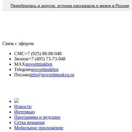
Перебралась и ахнула: эстонка рассказала о жизни в России
Связь с эфиром
СМС
+7 (925) 88-88-948
Звонок
+7 (495) 73-73-948
MAX
govoritmskbot
Telegram
govoritmskbot
Письмо
info@govoritmoskva.ru
Новости
Интервью
Программы и ведущие
Сетка вещания
Мобильное приложение