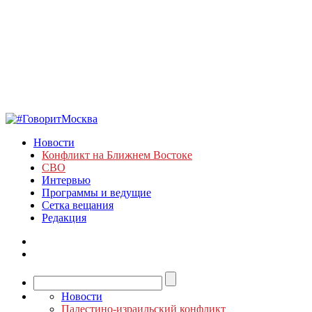
Новости
Конфликт на Ближнем Востоке
СВО
Интервью
Программы и ведущие
Сетка вещания
Редакция
Новости
Палестино-израильский конфликт