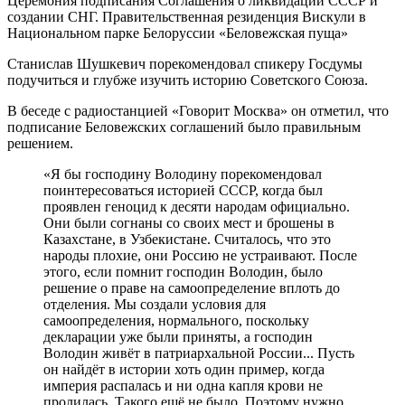
Церемония подписания Соглашения о ликвидации СССР и
создании СНГ. Правительственная резиденция Вискули в
Национальном парке Белоруссии «Беловежская пуща»
Станислав Шушкевич порекомендовал спикеру Госдумы
подучиться и глубже изучить историю Советского Союза.
В беседе с радиостанцией «Говорит Москва» он отметил, что
подписание Беловежских соглашений было правильным
решением.
«Я бы господину Володину порекомендовал
поинтересоваться историей СССР, когда был
проявлен геноцид к десяти народам официально.
Они были согнаны со своих мест и брошены в
Казахстане, в Узбекистане. Считалось, что это
народы плохие, они Россию не устраивают. После
этого, если помнит господин Володин, было
решение о праве на самоопределение вплоть до
отделения. Мы создали условия для
самоопределения, нормального, поскольку
декларации уже были приняты, а господин
Володин живёт в патриархальной России... Пусть
он найдёт в истории хоть один пример, когда
империя распалась и ни одна капля крови не
пролилась. Такого ещё не было. Поэтому нужно