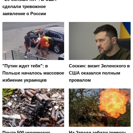
сделали тревожное
заявление о России
"Путин ждет тебя": в
Соскин: визит Зеленского в
Польше началось массовое
США оказался полным
избиение украинцев
провалом
Почти 500 украинских
На Западе забили тревогу