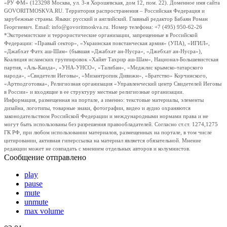
«РУ ФМ» (123298 Москва, ул. 3-я Хорошевская, дом 12, пом. 22). Доменное имя сайта
GOVORITMOSKVA.RU. Территория распространения – Российская Федерация и
зарубежные страны. Языки: русский и английский. Главный редактор Бабаян Роман
Георгиевич. Email: info@govoritmoskva.ru. Номер телефона: +7 (495) 950-62-26
*Экстремистские и террористические организации, запрещенные в Российской
Федерации: «Правый сектор», «Украинская повстанческая армия» (УПА), «ИГИЛ»,
«Джабхат Фатх аш-Шам» (бывшая «Джабхат ан-Нусра», «Джебхат ан-Нусра»),
Коалиция исламских группировок «Хайят Тахрир аш-Шам», Национал-Большевистская
партия, «Аль-Каида», «УНА-УНСО», «Талибан», «Меджлис крымско-татарского
народа», «Свидетели Иеговы», «Мизантропик Дивижн», «Братство» Корчинского,
«Артподготовка», Религиозная организация «Управленческий центр Свидетелей Иеговы
в России» и входящие в ее структуру местные религиозные организации.
Информация, размещенная на портале, а именно: текстовые материалы, элементы
дизайна, логотипы, товарные знаки, фотографии, видео и аудио охраняются
законодательством Российской Федерации и международными нормами права и не
могут быть использованы без разрешения правообладателей. Согласно ст.ст. 1274,1275
ГК РФ, при любом использовании материалов, размещенных на портале, в том числе
цитировании, активная гиперссылка на материал является обязательной. Мнение
редакции может не совпадать с мнением отдельных авторов и колумнистов.
Сообщение отправлено
play
pause
mute
unmute
max volume