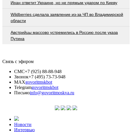
Иран ответит Украине, но не прямым ударом по Киеву
Wildberries cделала заявление из-за ЧП во Владимирской
области
Австрийцы массово устремились в Россию после указа
Путина
Связь с эфиром
СМС
+7 (925) 88-88-948
Звонок
+7 (495) 73-73-948
MAX
govoritmskbot
Telegram
govoritmskbot
Письмо
info@govoritmoskva.ru
Новости
Интервью