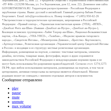
Хорошевская, дом 12, пом. 22. Учредитель Общество с ограниченной ответственностью
«РУ ФМ» (123298 Москва, ул. 3-я Хорошевская, дом 12, пом. 22). Доменное имя сайта
GOVORITMOSKVA.RU. Территория распространения – Российская Федерация и
зарубежные страны. Языки: русский и английский. Главный редактор Бабаян Роман
Георгиевич. Email: info@govoritmoskva.ru. Номер телефона: +7 (495) 950-62-26
*Экстремистские и террористические организации, запрещенные в Российской
Федерации: «Правый сектор», «Украинская повстанческая армия» (УПА), «ИГИЛ»,
«Джабхат Фатх аш-Шам» (бывшая «Джабхат ан-Нусра», «Джебхат ан-Нусра»),
Коалиция исламских группировок «Хайят Тахрир аш-Шам», Национал-Большевистская
партия, «Аль-Каида», «УНА-УНСО», «Талибан», «Меджлис крымско-татарского
народа», «Свидетели Иеговы», «Мизантропик Дивижн», «Братство» Корчинского,
«Артподготовка», Религиозная организация «Управленческий центр Свидетелей Иеговы
в России» и входящие в ее структуру местные религиозные организации.
Информация, размещенная на портале, а именно: текстовые материалы, элементы
дизайна, логотипы, товарные знаки, фотографии, видео и аудио охраняются
законодательством Российской Федерации и международными нормами права и не
могут быть использованы без разрешения правообладателей. Согласно ст.ст. 1274,1275
ГК РФ, при любом использовании материалов, размещенных на портале, в том числе
цитировании, активная гиперссылка на материал является обязательной. Мнение
редакции может не совпадать с мнением отдельных авторов и колумнистов.
Сообщение отправлено
play
pause
mute
unmute
max volume