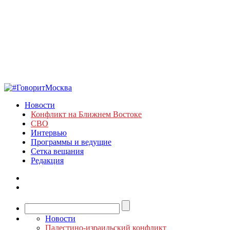
Новости
Конфликт на Ближнем Востоке
СВО
Интервью
Программы и ведущие
Сетка вещания
Редакция
Новости
Палестино-израильский конфликт