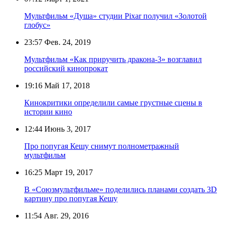
Мультфильм «Душа» студии Pixar получил «Золотой
глобус»
23:57
Фев. 24, 2019
Мультфильм «Как приручить дракона-3» возглавил
российский кинопрокат
19:16
Май 17, 2018
Кинокритики определили самые грустные сцены в
истории кино
12:44
Июнь 3, 2017
Про попугая Кешу снимут полнометражный
мультфильм
16:25
Март 19, 2017
В «Союзмультфильме» поделились планами создать 3D
картину про попугая Кешу
11:54
Авг. 29, 2016