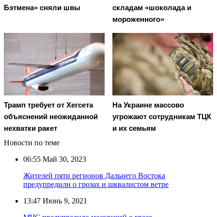
Бэтмена» сняли швы
складам «шоколада и
мороженного»
Трамп требует от Хегсета
На Украине массово
объяснений неожиданной
угрожают сотрудникам ТЦК
нехватки ракет
и их семьям
Новости по теме
06:55
Май 30, 2023
Жителей пяти регионов Дальнего Востока
предупредили о грозах и шквалистом ветре
13:47
Июнь 9, 2021