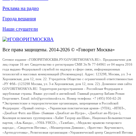
Реклама на радио
Города вещания
Наши слушатели
Все права защищены. 2014-2026 © «Говорит Москва»
Сетевое издание «ГОВОРИТМОСКВА.РУ/GOVORITMOSKVA.RU». Предназначено для
лиц старше 16 лет. Свидетельство о регистрации СМИ Эл № 77-64961 от 04 марта 2016
года выдано Федеральной службой по надзору в сфере связи, информационных
технологий и массовых коммуникаций (Роскомнадзор). Адрес: 123298, Москва, ул. 3-я
Хорошевская, дом 12, пом. 22. Учредитель Общество с ограниченной ответственностью
«РУ ФМ» (123298 Москва, ул. 3-я Хорошевская, дом 12, пом. 22). Доменное имя сайта
GOVORITMOSKVA.RU. Территория распространения – Российская Федерация и
зарубежные страны. Языки: русский и английский. Главный редактор Бабаян Роман
Георгиевич. Email: info@govoritmoskva.ru. Номер телефона: +7 (495) 950-62-26
*Экстремистские и террористические организации, запрещенные в Российской
Федерации: «Правый сектор», «Украинская повстанческая армия» (УПА), «ИГИЛ»,
«Джабхат Фатх аш-Шам» (бывшая «Джабхат ан-Нусра», «Джебхат ан-Нусра»),
Коалиция исламских группировок «Хайят Тахрир аш-Шам», Национал-Большевистская
партия, «Аль-Каида», «УНА-УНСО», «Талибан», «Меджлис крымско-татарского
народа», «Свидетели Иеговы», «Мизантропик Дивижн», «Братство» Корчинского,
«Артподготовка», Религиозная организация «Управленческий центр Свидетелей Иеговы