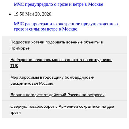
МЧС предупредило о грозе и ветре в Москве
19:50
Май 20, 2020
МЧС распространило экстренное предупреждение о
грозе и сильном ветре в Москве
Подростки хотели подорвать военные объекты в
Приморье
На Украине началась массовая охота на сотрудников
ТЦК
Мэр Хиросимы в годовщину бомбардировки
раскритиковал Россию
Япония негодует от действий России на островах
Оверчук: товарооборот с Арменией сократился на две
трети