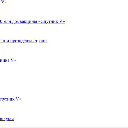
а V»
 10 млн доз вакцины «Спутник V»
ении президента страны
тника V»
Спутник V»
онкурса