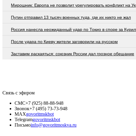
Мирошник: Европа не позволит урегулировать конфликт на У
Путин отправил 13 тысяч военных туда, где их никто не жал
Россия нанесла неожиданный удар по Токио в споре за Кури
После удара по Киеву жители заговорили на русском
Заставим раскаяться: союзник России дал грозное обещание
Связь с эфиром
СМС
+7 (925) 88-88-948
Звонок
+7 (495) 73-73-948
MAX
govoritmskbot
Telegram
govoritmskbot
Письмо
info@govoritmoskva.ru