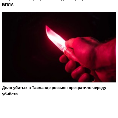
БПЛА
Дело убитых в Таиланде россиян прекратило череду
убийств