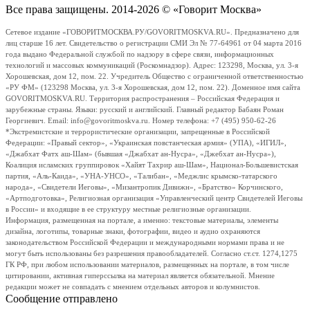
Все права защищены. 2014-2026 © «Говорит Москва»
Сетевое издание «ГОВОРИТМОСКВА.РУ/GOVORITMOSKVA.RU». Предназначено для
лиц старше 16 лет. Свидетельство о регистрации СМИ Эл № 77-64961 от 04 марта 2016
года выдано Федеральной службой по надзору в сфере связи, информационных
технологий и массовых коммуникаций (Роскомнадзор). Адрес: 123298, Москва, ул. 3-я
Хорошевская, дом 12, пом. 22. Учредитель Общество с ограниченной ответственностью
«РУ ФМ» (123298 Москва, ул. 3-я Хорошевская, дом 12, пом. 22). Доменное имя сайта
GOVORITMOSKVA.RU. Территория распространения – Российская Федерация и
зарубежные страны. Языки: русский и английский. Главный редактор Бабаян Роман
Георгиевич. Email: info@govoritmoskva.ru. Номер телефона: +7 (495) 950-62-26
*Экстремистские и террористические организации, запрещенные в Российской
Федерации: «Правый сектор», «Украинская повстанческая армия» (УПА), «ИГИЛ»,
«Джабхат Фатх аш-Шам» (бывшая «Джабхат ан-Нусра», «Джебхат ан-Нусра»),
Коалиция исламских группировок «Хайят Тахрир аш-Шам», Национал-Большевистская
партия, «Аль-Каида», «УНА-УНСО», «Талибан», «Меджлис крымско-татарского
народа», «Свидетели Иеговы», «Мизантропик Дивижн», «Братство» Корчинского,
«Артподготовка», Религиозная организация «Управленческий центр Свидетелей Иеговы
в России» и входящие в ее структуру местные религиозные организации.
Информация, размещенная на портале, а именно: текстовые материалы, элементы
дизайна, логотипы, товарные знаки, фотографии, видео и аудио охраняются
законодательством Российской Федерации и международными нормами права и не
могут быть использованы без разрешения правообладателей. Согласно ст.ст. 1274,1275
ГК РФ, при любом использовании материалов, размещенных на портале, в том числе
цитировании, активная гиперссылка на материал является обязательной. Мнение
редакции может не совпадать с мнением отдельных авторов и колумнистов.
Сообщение отправлено