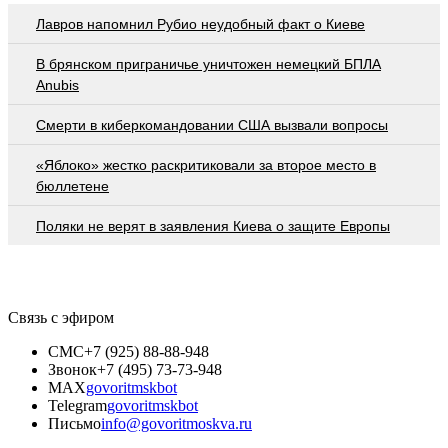
Лавров напомнил Рубио неудобный факт о Киеве
В брянском приграничье уничтожен немецкий БПЛА
Anubis
Смерти в киберкомандовании США вызвали вопросы
«Яблоко» жестко раскритиковали за второе место в
бюллетене
Поляки не верят в заявления Киева о защите Европы
Связь с эфиром
СМС
+7 (925) 88-88-948
Звонок
+7 (495) 73-73-948
MAX
govoritmskbot
Telegram
govoritmskbot
Письмо
info@govoritmoskva.ru