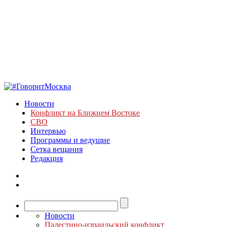
Новости
Конфликт на Ближнем Востоке
СВО
Интервью
Программы и ведущие
Сетка вещания
Редакция
Новости
Палестино-израильский конфликт