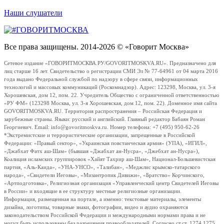
Наши слушатели
Все права защищены. 2014-2026 © «Говорит Москва»
Сетевое издание «ГОВОРИТМОСКВА.РУ/GOVORITMOSKVA.RU». Предназначено для
лиц старше 16 лет. Свидетельство о регистрации СМИ Эл № 77-64961 от 04 марта 2016
года выдано Федеральной службой по надзору в сфере связи, информационных
технологий и массовых коммуникаций (Роскомнадзор). Адрес: 123298, Москва, ул. 3-я
Хорошевская, дом 12, пом. 22. Учредитель Общество с ограниченной ответственностью
«РУ ФМ» (123298 Москва, ул. 3-я Хорошевская, дом 12, пом. 22). Доменное имя сайта
GOVORITMOSKVA.RU. Территория распространения – Российская Федерация и
зарубежные страны. Языки: русский и английский. Главный редактор Бабаян Роман
Георгиевич. Email: info@govoritmoskva.ru. Номер телефона: +7 (495) 950-62-26
*Экстремистские и террористические организации, запрещенные в Российской
Федерации: «Правый сектор», «Украинская повстанческая армия» (УПА), «ИГИЛ»,
«Джабхат Фатх аш-Шам» (бывшая «Джабхат ан-Нусра», «Джебхат ан-Нусра»),
Коалиция исламских группировок «Хайят Тахрир аш-Шам», Национал-Большевистская
партия, «Аль-Каида», «УНА-УНСО», «Талибан», «Меджлис крымско-татарского
народа», «Свидетели Иеговы», «Мизантропик Дивижн», «Братство» Корчинского,
«Артподготовка», Религиозная организация «Управленческий центр Свидетелей Иеговы
в России» и входящие в ее структуру местные религиозные организации.
Информация, размещенная на портале, а именно: текстовые материалы, элементы
дизайна, логотипы, товарные знаки, фотографии, видео и аудио охраняются
законодательством Российской Федерации и международными нормами права и не
могут быть использованы без разрешения правообладателей. Согласно ст.ст. 1274,1275