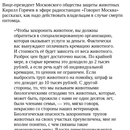
Вице-президент Московского общества защиты животных
Кирилл Горячев в эфире радиостанции «Говорит Москва»
рассказал, как надо действовать владельцам в случае смерти
питомца.
«Чтобы захоронить животное, вы должны
обратиться в специализированную организацию,
которая оказывает услуги за деньги. Фактически
вас вынуждают оплачивать кремацию животного.
И стоимость её будет зависеть от веса животного.
Разброс цен будет достаточно высок. По крайней
мере, в старые времена это доходило до 2 тысяч
рублей, а если речь идёт об индивидуальной
кремации, то ценник не ограничен. Если
выбросить труп животного на помойку, штраф за
это доходит до 10 тысяч рублей. С другой
стороны, то, что мы называем животными
биологическими отходами тех животных, которые,
может быть, прожили с нами не один десяток лет,
были членами семьи, — это, мягко говоря,
некрасиво со стороны наших ветеринаров.
Биологическая опасность захоронения трупов
животных на своих участках преувеличена, мне не
вполне понятно, с чем связаны такие
драконовские меры. Власти перестраховываются.