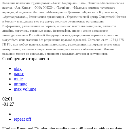
Коалиция исламских группировок «Хайят Тахрир аш-Шам», Национал-Большевистская
партия, «Аль-Каида», «УНА-УНСО», «Талибан», «Меджлис крымско-татарского
народа», «Свидетели Иеговы», «Мизантропик Дивижн», «Братство» Корчинского,
«Артподготовка», Религиозная организация «Управленческий центр Свидетелей Иеговы
в России» и входящие в ее структуру местные религиозные организации.
Информация, размещенная на портале, а именно: текстовые материалы, элементы
дизайна, логотипы, товарные знаки, фотографии, видео и аудио охраняются
законодательством Российской Федерации и международными нормами права и не
могут быть использованы без разрешения правообладателей. Согласно ст.ст. 1274,1275
ГК РФ, при любом использовании материалов, размещенных на портале, в том числе
цитировании, активная гиперссылка на материал является обязательной. Мнение
редакции может не совпадать с мнением отдельных авторов и колумнистов.
Сообщение отправлено
play
pause
mute
unmute
max volume
02:01
-01:27
repeat off
Update Required
To play the media you will need to either update