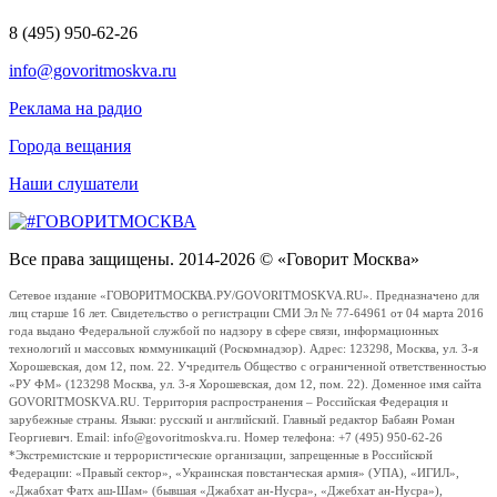
8 (495) 950-62-26
info@govoritmoskva.ru
Реклама на радио
Города вещания
Наши слушатели
Все права защищены. 2014-2026 © «Говорит Москва»
Сетевое издание «ГОВОРИТМОСКВА.РУ/GOVORITMOSKVA.RU». Предназначено для
лиц старше 16 лет. Свидетельство о регистрации СМИ Эл № 77-64961 от 04 марта 2016
года выдано Федеральной службой по надзору в сфере связи, информационных
технологий и массовых коммуникаций (Роскомнадзор). Адрес: 123298, Москва, ул. 3-я
Хорошевская, дом 12, пом. 22. Учредитель Общество с ограниченной ответственностью
«РУ ФМ» (123298 Москва, ул. 3-я Хорошевская, дом 12, пом. 22). Доменное имя сайта
GOVORITMOSKVA.RU. Территория распространения – Российская Федерация и
зарубежные страны. Языки: русский и английский. Главный редактор Бабаян Роман
Георгиевич. Email: info@govoritmoskva.ru. Номер телефона: +7 (495) 950-62-26
*Экстремистские и террористические организации, запрещенные в Российской
Федерации: «Правый сектор», «Украинская повстанческая армия» (УПА), «ИГИЛ»,
«Джабхат Фатх аш-Шам» (бывшая «Джабхат ан-Нусра», «Джебхат ан-Нусра»),