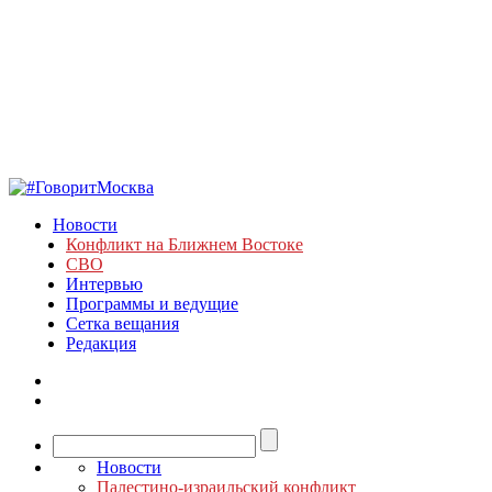
Новости
Конфликт на Ближнем Востоке
СВО
Интервью
Программы и ведущие
Сетка вещания
Редакция
Новости
Палестино-израильский конфликт