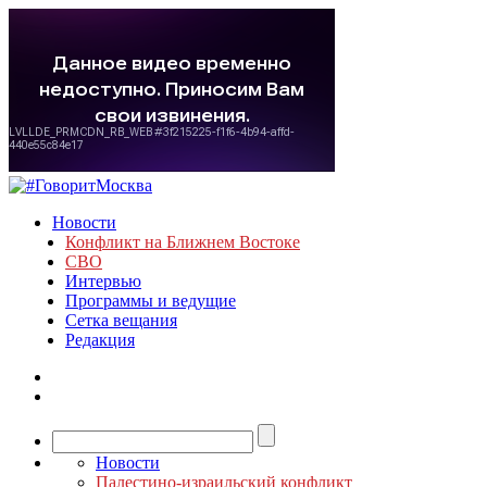
Новости
Конфликт на Ближнем Востоке
СВО
Интервью
Программы и ведущие
Сетка вещания
Редакция
Новости
Палестино-израильский конфликт