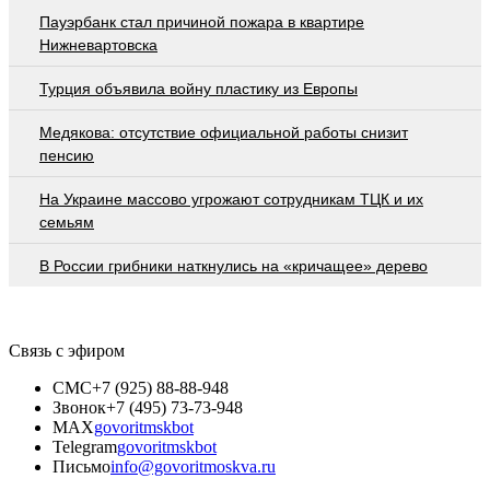
Пауэрбанк стал причиной пожара в квартире
Нижневартовска
Турция объявила войну пластику из Европы
Медякова: отсутствие официальной работы снизит
пенсию
На Украине массово угрожают сотрудникам ТЦК и их
семьям
В России грибники наткнулись на «кричащее» дерево
Связь с эфиром
СМС
+7 (925) 88-88-948
Звонок
+7 (495) 73-73-948
MAX
govoritmskbot
Telegram
govoritmskbot
Письмо
info@govoritmoskva.ru