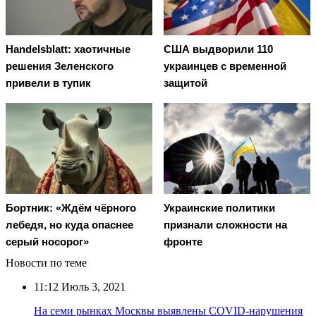
Handelsblatt: хаотичные
США выдворили 110
решения Зеленского
украинцев с временной
привели в тупик
защитой
Бортник: «Ждём чёрного
Украинские политики
лебедя, но куда опаснее
признали сложности на
серый носорог»
фронте
Новости по теме
11:12
Июль 3, 2021
На семи рынках Москвы выявлены COVID-нарушения