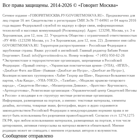
Все права защищены. 2014-2026 © «Говорит Москва»
Сетевое издание «ГОВОРИТМОСКВА.РУ/GOVORITMOSKVA.RU». Предназначено для
лиц старше 16 лет. Свидетельство о регистрации СМИ Эл № 77-64961 от 04 марта 2016
года выдано Федеральной службой по надзору в сфере связи, информационных
технологий и массовых коммуникаций (Роскомнадзор). Адрес: 123298, Москва, ул. 3-я
Хорошевская, дом 12, пом. 22. Учредитель Общество с ограниченной ответственностью
«РУ ФМ» (123298 Москва, ул. 3-я Хорошевская, дом 12, пом. 22). Доменное имя сайта
GOVORITMOSKVA.RU. Территория распространения – Российская Федерация и
зарубежные страны. Языки: русский и английский. Главный редактор Бабаян Роман
Георгиевич. Email: info@govoritmoskva.ru. Номер телефона: +7 (495) 950-62-26
*Экстремистские и террористические организации, запрещенные в Российской
Федерации: «Правый сектор», «Украинская повстанческая армия» (УПА), «ИГИЛ»,
«Джабхат Фатх аш-Шам» (бывшая «Джабхат ан-Нусра», «Джебхат ан-Нусра»),
Коалиция исламских группировок «Хайят Тахрир аш-Шам», Национал-Большевистская
партия, «Аль-Каида», «УНА-УНСО», «Талибан», «Меджлис крымско-татарского
народа», «Свидетели Иеговы», «Мизантропик Дивижн», «Братство» Корчинского,
«Артподготовка», Религиозная организация «Управленческий центр Свидетелей Иеговы
в России» и входящие в ее структуру местные религиозные организации.
Информация, размещенная на портале, а именно: текстовые материалы, элементы
дизайна, логотипы, товарные знаки, фотографии, видео и аудио охраняются
законодательством Российской Федерации и международными нормами права и не
могут быть использованы без разрешения правообладателей. Согласно ст.ст. 1274,1275
ГК РФ, при любом использовании материалов, размещенных на портале, в том числе
цитировании, активная гиперссылка на материал является обязательной. Мнение
редакции может не совпадать с мнением отдельных авторов и колумнистов.
Сообщение отправлено