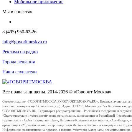
Мобильное приложение
Мы в соцсетях
8 (495) 950-62-26
info@govoritmoskva.ru
Реклама на радио
Города вещания
Наши слушатели
Все права защищены. 2014-2026 © «Говорит Москва»
Сетевое издание «ГОВОРИТМОСКВА.РУ/GOVORITMOSKVA.RU». Предназначено для лиц стар
массовых коммуникаций (Роскомнадзор). Адрес: 123298, Москва, ул. 3-я Хорошевская, д
GOVORITMOSKVA.RU. Территория распространения – Российская Федерация и зарубежные с
*Экстремистские и террористические организации, запрещенные в Российской Федераци
группировок «Хайят Тахрир аш-Шам», Национал-Большевистская партия, «Аль-Каида», 
организация «Управленческий центр Свидетелей Иеговы в России» и входящие в ее струк
Информация, размещенная на портале, а именно: текстовые материалы, элементы дизайна