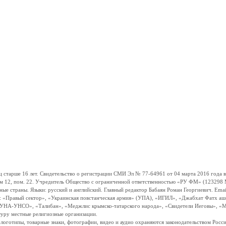
ше 16 лет. Свидетельство о регистрации СМИ Эл № 77-64961 от 04 марта 2016 года вы
ом 12, пом. 22. Учредитель Общество с ограниченной ответственностью «РУ ФМ» (123298 Мо
траны. Языки: русский и английский. Главный редактор Бабаян Роман Георгиевич. Email:
и: «Правый сектор», «Украинская повстанческая армия» (УПА), «ИГИЛ», «Джабхат Фатх а
«УНА-УНСО», «Талибан», «Меджлис крымско-татарского народа», «Свидетели Иеговы», «М
туру местные религиозные организации.
, логотипы, товарные знаки, фотографии, видео и аудио охраняются законодательством Ро