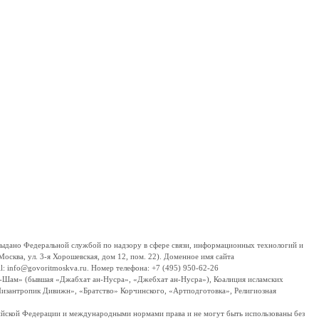
дано Федеральной службой по надзору в сфере связи, информационных технологий и
сква, ул. 3-я Хорошевская, дом 12, пом. 22). Доменное имя сайта
 info@govoritmoskva.ru. Номер телефона: +7 (495) 950-62-26
ш-Шам» (бывшая «Джабхат ан-Нусра», «Джебхат ан-Нусра»), Коалиция исламских
изантропик Дивижн», «Братство» Корчинского, «Артподготовка», Религиозная
ссийской Федерации и международными нормами права и не могут быть использованы без