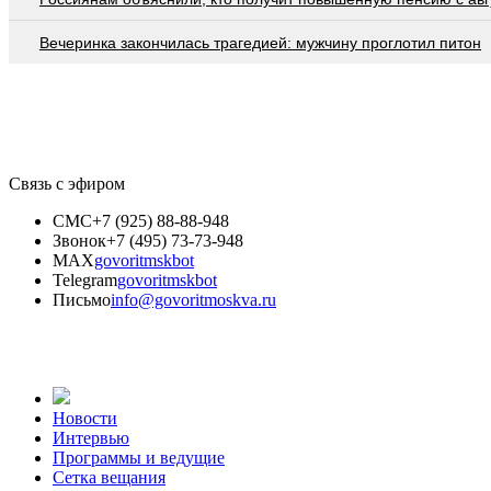
Вечеринка закончилась трагедией: мужчину проглотил питон
Связь с эфиром
СМС
+7 (925) 88-88-948
Звонок
+7 (495) 73-73-948
MAX
govoritmskbot
Telegram
govoritmskbot
Письмо
info@govoritmoskva.ru
Новости
Интервью
Программы и ведущие
Сетка вещания