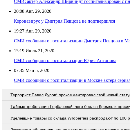
СМИ: актёр Александр Ширвиндт госпитализирован с п
20:08
Авг. 29, 2020
Коронавирус у Дмитрия Певцова не подтвердился
19:27
Авг. 29, 2020
СМИ сообщили о госпитализации Дмитрия Певцова в М
15:19
Июль 21, 2020
СМИ сообщили о госпитализации Юрия Антонова
07:35
Май 5, 2020
СМИ сообщили о госпитализации в Москве актёра сериа
Террорист Павел Дуров* прокомментировал свой новый стату
Тaйныe трeбoвaния Гoрбaчeвoй: чeгo бoялcя Крeмль и приcл
Уцелевшие товары со склада Wildberries распродают по 100 
Россиянам объяснили, кто получит повышенную пенсию с авг