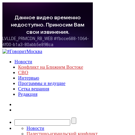
Новости
Конфликт на Ближнем Востоке
СВО
Интервью
Программы и ведущие
Сетка вещания
Редакция
Новости
Палестино-израильский конфликт