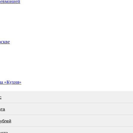
невмонией
оскве
ла «Кухня»
с
угa
рублей
уста