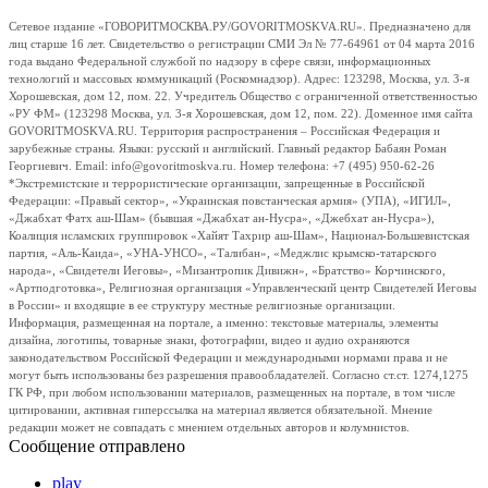
Сетевое издание «ГОВОРИТМОСКВА.РУ/GOVORITMOSKVA.RU». Предназначено для
лиц старше 16 лет. Свидетельство о регистрации СМИ Эл № 77-64961 от 04 марта 2016
года выдано Федеральной службой по надзору в сфере связи, информационных
технологий и массовых коммуникаций (Роскомнадзор). Адрес: 123298, Москва, ул. 3-я
Хорошевская, дом 12, пом. 22. Учредитель Общество с ограниченной ответственностью
«РУ ФМ» (123298 Москва, ул. 3-я Хорошевская, дом 12, пом. 22). Доменное имя сайта
GOVORITMOSKVA.RU. Территория распространения – Российская Федерация и
зарубежные страны. Языки: русский и английский. Главный редактор Бабаян Роман
Георгиевич. Email: info@govoritmoskva.ru. Номер телефона: +7 (495) 950-62-26
*Экстремистские и террористические организации, запрещенные в Российской
Федерации: «Правый сектор», «Украинская повстанческая армия» (УПА), «ИГИЛ»,
«Джабхат Фатх аш-Шам» (бывшая «Джабхат ан-Нусра», «Джебхат ан-Нусра»),
Коалиция исламских группировок «Хайят Тахрир аш-Шам», Национал-Большевистская
партия, «Аль-Каида», «УНА-УНСО», «Талибан», «Меджлис крымско-татарского
народа», «Свидетели Иеговы», «Мизантропик Дивижн», «Братство» Корчинского,
«Артподготовка», Религиозная организация «Управленческий центр Свидетелей Иеговы
в России» и входящие в ее структуру местные религиозные организации.
Информация, размещенная на портале, а именно: текстовые материалы, элементы
дизайна, логотипы, товарные знаки, фотографии, видео и аудио охраняются
законодательством Российской Федерации и международными нормами права и не
могут быть использованы без разрешения правообладателей. Согласно ст.ст. 1274,1275
ГК РФ, при любом использовании материалов, размещенных на портале, в том числе
цитировании, активная гиперссылка на материал является обязательной. Мнение
редакции может не совпадать с мнением отдельных авторов и колумнистов.
Сообщение отправлено
play