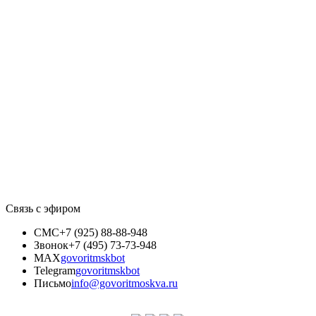
Связь с эфиром
СМС
+7 (925) 88-88-948
Звонок
+7 (495) 73-73-948
MAX
govoritmskbot
Telegram
govoritmskbot
Письмо
info@govoritmoskva.ru