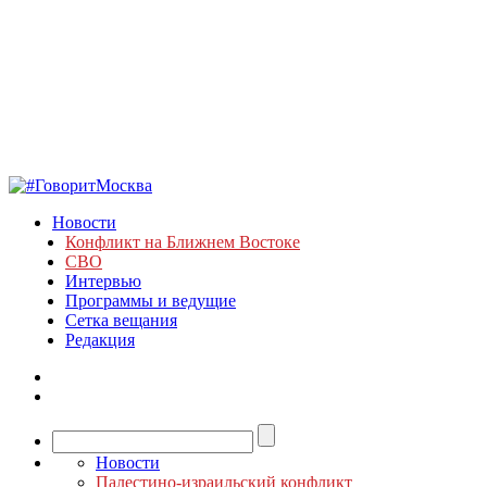
Новости
Конфликт на Ближнем Востоке
СВО
Интервью
Программы и ведущие
Сетка вещания
Редакция
Новости
Палестино-израильский конфликт