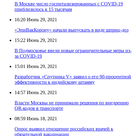
В Москве число госпитализированных с COVID-19
приблизилось к 15 тысячам
16:20
Июнь 29, 2021
«ЭпиВакКорону» начали выпускать в виде шприц-доз
15:22
Июнь 29, 2021
В Подмосковье ввели новые ограничительные меры из-
за COVID-19
15:01
Июнь 29, 2021
Разработчик «Спутника V» заявил о его 90-процентной
эффективности к индийскому штамму
14:57
Июнь 29, 2021
Власти Москвы не принимали решения по внедрению
QR-кодов в транспорте
08:59
Июнь 18, 2021
Опрос выявил отношение российских врачей к
обязательной вакцинации