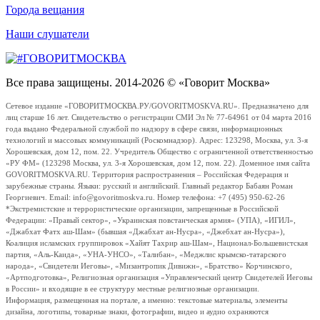
Города вещания
Наши слушатели
Все права защищены. 2014-2026 © «Говорит Москва»
Сетевое издание «ГОВОРИТМОСКВА.РУ/GOVORITMOSKVA.RU». Предназначено для
лиц старше 16 лет. Свидетельство о регистрации СМИ Эл № 77-64961 от 04 марта 2016
года выдано Федеральной службой по надзору в сфере связи, информационных
технологий и массовых коммуникаций (Роскомнадзор). Адрес: 123298, Москва, ул. 3-я
Хорошевская, дом 12, пом. 22. Учредитель Общество с ограниченной ответственностью
«РУ ФМ» (123298 Москва, ул. 3-я Хорошевская, дом 12, пом. 22). Доменное имя сайта
GOVORITMOSKVA.RU. Территория распространения – Российская Федерация и
зарубежные страны. Языки: русский и английский. Главный редактор Бабаян Роман
Георгиевич. Email: info@govoritmoskva.ru. Номер телефона: +7 (495) 950-62-26
*Экстремистские и террористические организации, запрещенные в Российской
Федерации: «Правый сектор», «Украинская повстанческая армия» (УПА), «ИГИЛ»,
«Джабхат Фатх аш-Шам» (бывшая «Джабхат ан-Нусра», «Джебхат ан-Нусра»),
Коалиция исламских группировок «Хайят Тахрир аш-Шам», Национал-Большевистская
партия, «Аль-Каида», «УНА-УНСО», «Талибан», «Меджлис крымско-татарского
народа», «Свидетели Иеговы», «Мизантропик Дивижн», «Братство» Корчинского,
«Артподготовка», Религиозная организация «Управленческий центр Свидетелей Иеговы
в России» и входящие в ее структуру местные религиозные организации.
Информация, размещенная на портале, а именно: текстовые материалы, элементы
дизайна, логотипы, товарные знаки, фотографии, видео и аудио охраняются