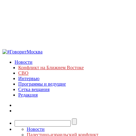
Новости
Конфликт на Ближнем Востоке
СВО
Интервью
Программы и ведущие
Сетка вещания
Редакция
Новости
Палестино-израильский конфликт