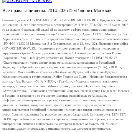
Все права защищены. 2014-2026 © «Говорит Москва»
Сетевое издание «ГОВОРИТМОСКВА.РУ/GOVORITMOSKVA.RU». Предназначено для
лиц старше 16 лет. Свидетельство о регистрации СМИ Эл № 77-64961 от 04 марта 2016
года выдано Федеральной службой по надзору в сфере связи, информационных
технологий и массовых коммуникаций (Роскомнадзор). Адрес: 123298, Москва, ул. 3-я
Хорошевская, дом 12, пом. 22. Учредитель Общество с ограниченной ответственностью
«РУ ФМ» (123298 Москва, ул. 3-я Хорошевская, дом 12, пом. 22). Доменное имя сайта
GOVORITMOSKVA.RU. Территория распространения – Российская Федерация и
зарубежные страны. Языки: русский и английский. Главный редактор Бабаян Роман
Георгиевич. Email: info@govoritmoskva.ru. Номер телефона: +7 (495) 950-62-26
*Экстремистские и террористические организации, запрещенные в Российской
Федерации: «Правый сектор», «Украинская повстанческая армия» (УПА), «ИГИЛ»,
«Джабхат Фатх аш-Шам» (бывшая «Джабхат ан-Нусра», «Джебхат ан-Нусра»),
Коалиция исламских группировок «Хайят Тахрир аш-Шам», Национал-Большевистская
партия, «Аль-Каида», «УНА-УНСО», «Талибан», «Меджлис крымско-татарского
народа», «Свидетели Иеговы», «Мизантропик Дивижн», «Братство» Корчинского,
«Артподготовка», Религиозная организация «Управленческий центр Свидетелей Иеговы
в России» и входящие в ее структуру местные религиозные организации.
Информация, размещенная на портале, а именно: текстовые материалы, элементы
дизайна, логотипы, товарные знаки, фотографии, видео и аудио охраняются
законодательством Российской Федерации и международными нормами права и не
могут быть использованы без разрешения правообладателей. Согласно ст.ст. 1274,1275
ГК РФ, при любом использовании материалов, размещенных на портале, в том числе
цитировании, активная гиперссылка на материал является обязательной. Мнение
редакции может не совпадать с мнением отдельных авторов и колумнистов.