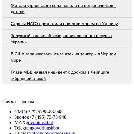
Жители украинского села напали на пограничников -
детали
Страны НАТО прекратили поставки морем на Украину
Залужный заявил об исчерпании военного ресурса
Украины
В США запаниковали из-за атак на танкеры в Черном
море
Глава МВД назвал инцидент с дроном в Лейпциге
гибридной атакой
Связь с эфиром
СМС
+7 (925) 88-88-948
Звонок
+7 (495) 73-73-948
MAX
govoritmskbot
Telegram
govoritmskbot
Письмо
info@govoritmoskva.ru