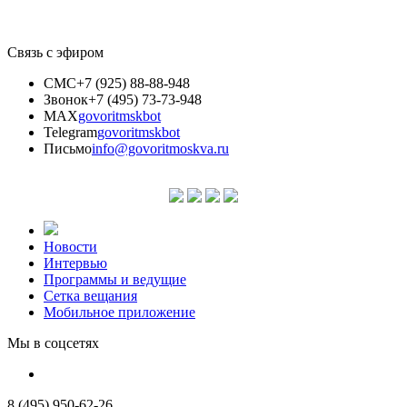
Связь с эфиром
СМС
+7 (925) 88-88-948
Звонок
+7 (495) 73-73-948
MAX
govoritmskbot
Telegram
govoritmskbot
Письмо
info@govoritmoskva.ru
Новости
Интервью
Программы и ведущие
Сетка вещания
Мобильное приложение
Мы в соцсетях
8 (495) 950-62-26