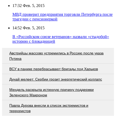
17:32
Фев. 5, 2015
МВД проверит предприятия торговли Петербурга после
трагедии с пенсионеркой
14:52
Фев. 5, 2015
В «Российском союзе ветеранов» назвали «стыдобой»
историю с блокадницей
Австрийцы массово устремились в Россию после указа
Путина
ВСУ в панике перебрасывают бригады под Харьков
Дунай мелеет: Сербии грозит энергетический коллапс
Мендель раскрыла истинную причину поддержки
Зеленского Макроном
Павла Дурова внесли в список экстремистов и
террористов