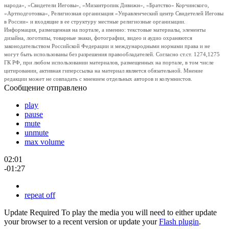
народа», «Свидетели Иеговы», «Мизантропик Дивижн», «Братство» Корчинского,
«Артподготовка», Религиозная организация «Управленческий центр Свидетелей Иеговы
в России» и входящие в ее структуру местные религиозные организации.
Информация, размещенная на портале, а именно: текстовые материалы, элементы
дизайна, логотипы, товарные знаки, фотографии, видео и аудио охраняются
законодательством Российской Федерации и международными нормами права и не
могут быть использованы без разрешения правообладателей. Согласно ст.ст. 1274,1275
ГК РФ, при любом использовании материалов, размещенных на портале, в том числе
цитировании, активная гиперссылка на материал является обязательной. Мнение
редакции может не совпадать с мнением отдельных авторов и колумнистов.
Сообщение отправлено
play
pause
mute
unmute
max volume
02:01
-01:27
repeat off
Update Required
To play the media you will need to either update
your browser to a recent version or update your
Flash plugin
.