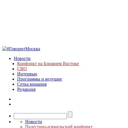
Новости
Конфликт на Ближнем Востоке
СВО
Интервью
Программы и ведущие
Сетка вещания
Редакция
Новости
Палестино-израильский конфликт