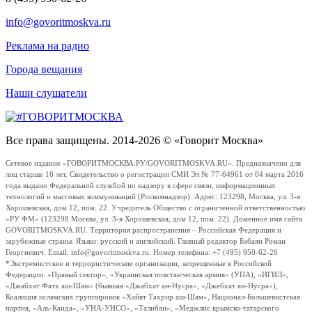
info@govoritmoskva.ru
Реклама на радио
Города вещания
Наши слушатели
Все права защищены. 2014-2026 © «Говорит Москва»
Сетевое издание «ГОВОРИТМОСКВА.РУ/GOVORITMOSKVA.RU». Предназначено для
лиц старше 16 лет. Свидетельство о регистрации СМИ Эл № 77-64961 от 04 марта 2016
года выдано Федеральной службой по надзору в сфере связи, информационных
технологий и массовых коммуникаций (Роскомнадзор). Адрес: 123298, Москва, ул. 3-я
Хорошевская, дом 12, пом. 22. Учредитель Общество с ограниченной ответственностью
«РУ ФМ» (123298 Москва, ул. 3-я Хорошевская, дом 12, пом. 22). Доменное имя сайта
GOVORITMOSKVA.RU. Территория распространения – Российская Федерация и
зарубежные страны. Языки: русский и английский. Главный редактор Бабаян Роман
Георгиевич. Email: info@govoritmoskva.ru. Номер телефона: +7 (495) 950-62-26
*Экстремистские и террористические организации, запрещенные в Российской
Федерации: «Правый сектор», «Украинская повстанческая армия» (УПА), «ИГИЛ»,
«Джабхат Фатх аш-Шам» (бывшая «Джабхат ан-Нусра», «Джебхат ан-Нусра»),
Коалиция исламских группировок «Хайят Тахрир аш-Шам», Национал-Большевистская
партия, «Аль-Каида», «УНА-УНСО», «Талибан», «Меджлис крымско-татарского