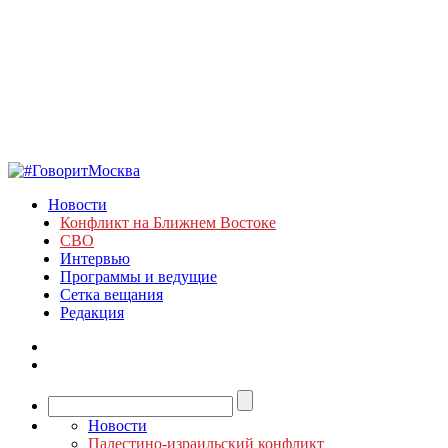
Новости
Конфликт на Ближнем Востоке
СВО
Интервью
Программы и ведущие
Сетка вещания
Редакция
Новости
Палестино-израильский конфликт