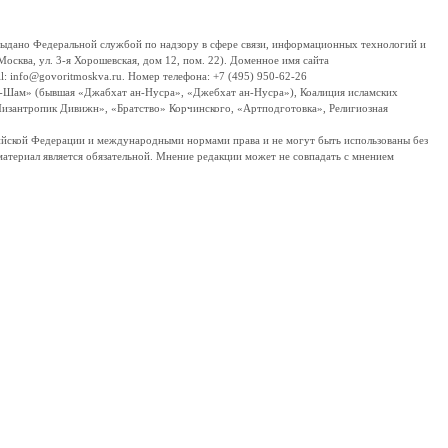
дано Федеральной службой по надзору в сфере связи, информационных технологий и
сква, ул. 3-я Хорошевская, дом 12, пом. 22). Доменное имя сайта
 info@govoritmoskva.ru. Номер телефона: +7 (495) 950-62-26
ш-Шам» (бывшая «Джабхат ан-Нусра», «Джебхат ан-Нусра»), Коалиция исламских
изантропик Дивижн», «Братство» Корчинского, «Артподготовка», Религиозная
ссийской Федерации и международными нормами права и не могут быть использованы без
материал является обязательной. Мнение редакции может не совпадать с мнением