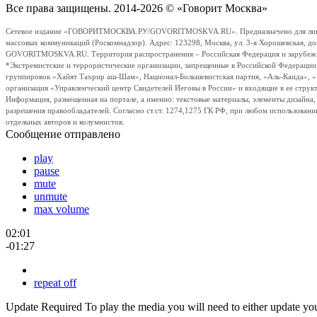
Все права защищены. 2014-2026 © «Говорит Москва»
Сетевое издание «ГОВОРИТМОСКВА.РУ/GOVORITMOSKVA.RU». Предназначено для лиц стар
массовых коммуникаций (Роскомнадзор). Адрес: 123298, Москва, ул. 3-я Хорошевская, д
GOVORITMOSKVA.RU. Территория распространения – Российская Федерация и зарубежные с
*Экстремистские и террористические организации, запрещенные в Российской Федераци
группировок «Хайят Тахрир аш-Шам», Национал-Большевистская партия, «Аль-Каида», 
организация «Управленческий центр Свидетелей Иеговы в России» и входящие в ее струк
Информация, размещенная на портале, а именно: текстовые материалы, элементы дизайна
разрешения правообладателей. Согласно ст.ст. 1274,1275 ГК РФ, при любом использовани
отдельных авторов и колумнистов.
Сообщение отправлено
play
pause
mute
unmute
max volume
02:01
-01:27
repeat off
Update Required
To play the media you will need to either update yo