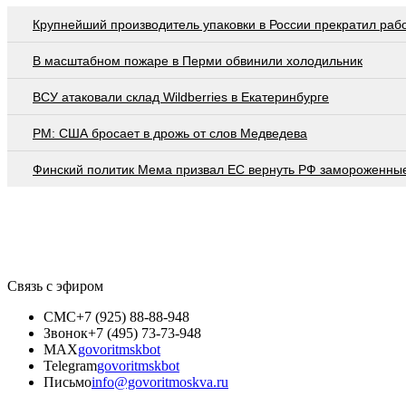
Крупнейший производитель упаковки в России прекратил раб
В масштабном пожаре в Перми обвинили холодильник
ВСУ атаковали склад Wildberries в Екатеринбурге
PM: США бросает в дрожь от слов Медведева
Финский политик Мема призвал ЕС вернуть РФ замороженны
Связь с эфиром
СМС
+7 (925) 88-88-948
Звонок
+7 (495) 73-73-948
MAX
govoritmskbot
Telegram
govoritmskbot
Письмо
info@govoritmoskva.ru