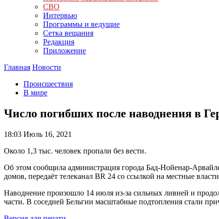
СВО
Интервью
Программы и ведущие
Сетка вещания
Редакция
Приложение
Главная
Новости
Происшествия
В мире
Число погибших после наводнения в Ге
18:03
Июль 16, 2021
Около 1,3 тыс. человек пропали без вести.
Об этом сообщила администрация города Бад-Нойенар-Арвайлер
домов, передаёт телеканал BR 24 со ссылкой на местные власти
Наводнение произошло 14 июля из-за сильных ливней и продо
части. В соседней Бельгии масштабные подтопления стали прич
Версия для печати