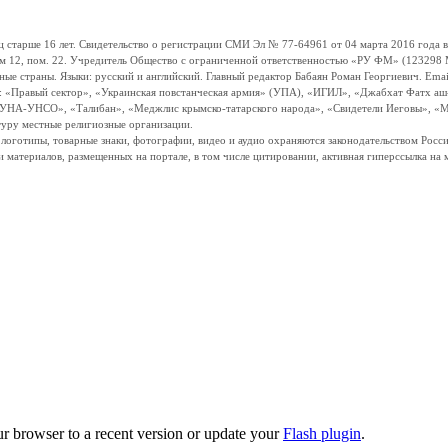
ше 16 лет. Свидетельство о регистрации СМИ Эл № 77-64961 от 04 марта 2016 года вы
ом 12, пом. 22. Учредитель Общество с ограниченной ответственностью «РУ ФМ» (123298 Мо
траны. Языки: русский и английский. Главный редактор Бабаян Роман Георгиевич. Email:
и: «Правый сектор», «Украинская повстанческая армия» (УПА), «ИГИЛ», «Джабхат Фатх а
«УНА-УНСО», «Талибан», «Меджлис крымско-татарского народа», «Свидетели Иеговы», «М
туру местные религиозные организации.
, логотипы, товарные знаки, фотографии, видео и аудио охраняются законодательством Ро
и материалов, размещенных на портале, в том числе цитировании, активная гиперссылка на 
ur browser to a recent version or update your
Flash plugin
.