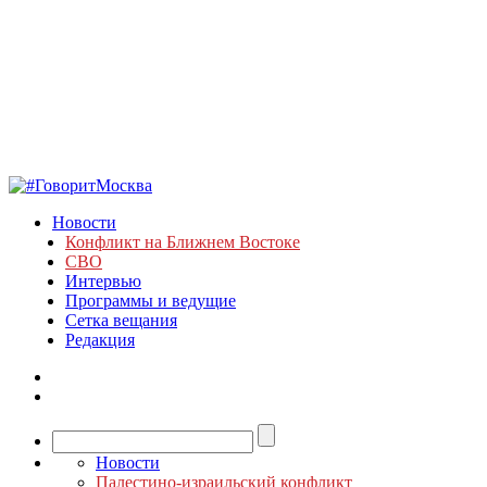
Новости
Конфликт на Ближнем Востоке
СВО
Интервью
Программы и ведущие
Сетка вещания
Редакция
Новости
Палестино-израильский конфликт