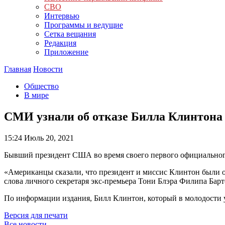
СВО
Интервью
Программы и ведущие
Сетка вещания
Редакция
Приложение
Главная
Новости
Общество
В мире
СМИ узнали об отказе Билла Клинтона о
15:24
Июль 20, 2021
Бывший президент США во время своего первого официального
«Американцы сказали, что президент и миссис Клинтон были о
слова личного секретаря экс-премьера Тони Блэра Филипа Бартон
По информации издания, Билл Клинтон, который в молодости у
Версия для печати
Все новости