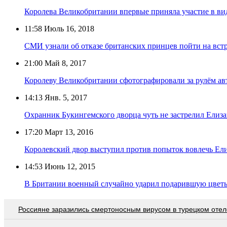
Королева Великобритании впервые приняла участие в в
11:58
Июль 16, 2018
СМИ узнали об отказе британских принцев пойти на вст
21:00
Май 8, 2017
Королеву Великобритании сфотографировали за рулём а
14:13
Янв. 5, 2017
Охранник Букингемского дворца чуть не застрелил Елизав
17:20
Март 13, 2016
Королевский двор выступил против попыток вовлечь Елиз
14:53
Июнь 12, 2015
В Британии военный случайно ударил подарившую цветы
Россияне заразились смертоносным вирусом в турецком отел