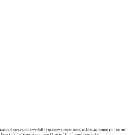
дано Федеральной службой по надзору в сфере связи, информационных технологий и
сква, ул. 3-я Хорошевская, дом 12, пом. 22). Доменное имя сайта