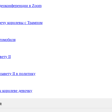
идеоконференции в Zoom
речу королевы с Трампом
втомобиля
ету II
авету II в политику
 королеве девочку
е