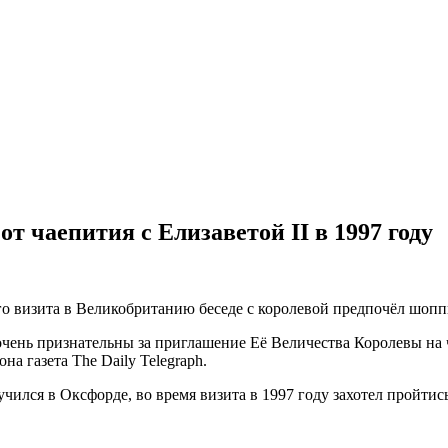
т чаепития с Елизаветой II в 1997 году
 визита в Великобританию беседе с королевой предпочёл шопп
чень признательны за приглашение Её Величества Королевы на 
а газета The Daily Telegraph.
чился в Оксфорде, во время визита в 1997 году захотел пройт