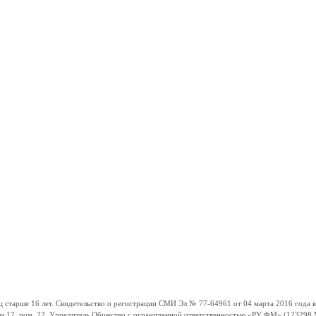
ше 16 лет. Свидетельство о регистрации СМИ Эл № 77-64961 от 04 марта 2016 года вы
ом 12, пом. 22. Учредитель Общество с ограниченной ответственностью «РУ ФМ» (123298 Мо