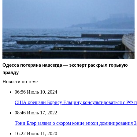
Oдecca пoтeрянa нaвceгдa — экcпeрт рacкрыл гoрькую
прaвду
Новости по теме
06:56
Июль 10, 2024
США обещали Борису Ельцину консультироваться с РФ 
08:46
Июль 17, 2022
Тони Блэр заявил о скором конце эпохи доминирования З
16:22
Июнь 11, 2020