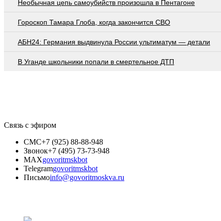
Необычная цепь самоубийств произошла в Пентагоне
Гороскоп Тамара Глоба, когда закончится СВО
АБН24: Германия выдвинула России ультиматум — детали
В Уганде школьники попали в смертельное ДТП
Связь с эфиром
СМС
+7 (925) 88-88-948
Звонок
+7 (495) 73-73-948
MAX
govoritmskbot
Telegram
govoritmskbot
Письмо
info@govoritmoskva.ru