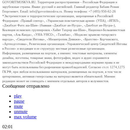
GOVORITMOSKVA.RU. Территория распространения – Российская Федерация и
зарубежные страны. Языки: русский и английский. Главный редактор Бабаян Роман
Георгиевич. Email: info@govoritmoskva.ru. Номер телефона: +7 (495) 950-62-26
*Экстремистские и террористические организации, запрещенные в Российской
Федерации: «Правый сектор», «Украинская повстанческая армия» (УПА), «ИГИЛ»,
«Джабхат Фатх аш-Шам» (бывшая «Джабхат ан-Нусра», «Джебхат ан-Нусра»),
Коалиция исламских группировок «Хайят Тахрир аш-Шам», Национал-Большевистская
партия, «Аль-Каида», «УНА-УНСО», «Талибан», «Меджлис крымско-татарского
народа», «Свидетели Иеговы», «Мизантропик Дивижн», «Братство» Корчинского,
«Артподготовка», Религиозная организация «Управленческий центр Свидетелей Иеговы
в России» и входящие в ее структуру местные религиозные организации.
Информация, размещенная на портале, а именно: текстовые материалы, элементы
дизайна, логотипы, товарные знаки, фотографии, видео и аудио охраняются
законодательством Российской Федерации и международными нормами права и не
могут быть использованы без разрешения правообладателей. Согласно ст.ст. 1274,1275
ГК РФ, при любом использовании материалов, размещенных на портале, в том числе
цитировании, активная гиперссылка на материал является обязательной. Мнение
редакции может не совпадать с мнением отдельных авторов и колумнистов.
Сообщение отправлено
play
pause
mute
unmute
max volume
02:01