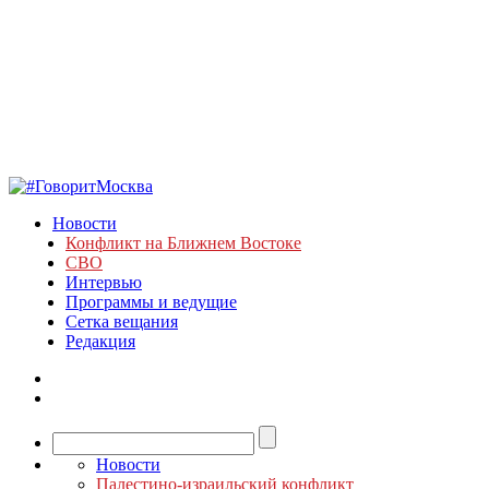
Новости
Конфликт на Ближнем Востоке
СВО
Интервью
Программы и ведущие
Сетка вещания
Редакция
Новости
Палестино-израильский конфликт