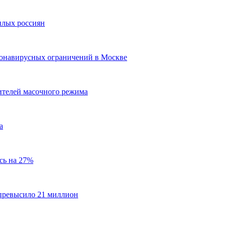
илых россиян
ронавирусных ограничений в Москве
ителей масочного режима
а
сь на 27%
превысило 21 миллион