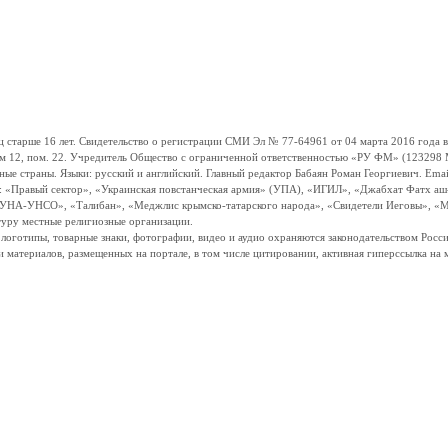
ше 16 лет. Свидетельство о регистрации СМИ Эл № 77-64961 от 04 марта 2016 года вы
ом 12, пом. 22. Учредитель Общество с ограниченной ответственностью «РУ ФМ» (123298 Мо
траны. Языки: русский и английский. Главный редактор Бабаян Роман Георгиевич. Email:
и: «Правый сектор», «Украинская повстанческая армия» (УПА), «ИГИЛ», «Джабхат Фатх а
«УНА-УНСО», «Талибан», «Меджлис крымско-татарского народа», «Свидетели Иеговы», «М
туру местные религиозные организации.
, логотипы, товарные знаки, фотографии, видео и аудио охраняются законодательством Ро
и материалов, размещенных на портале, в том числе цитировании, активная гиперссылка на 