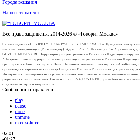
Города вещания
Наши слушатели
Все права защищены. 2014-2026 © «Говорит Москва»
Сетевое издание «ГОВОРИТМОСКВА.РУ/GOVORITMOSKVA.RU». Предназначено для лиц стар
массовых коммуникаций (Роскомнадзор). Адрес: 123298, Москва, ул. 3-я Хорошевская, д
GOVORITMOSKVA.RU. Территория распространения – Российская Федерация и зарубежные с
*Экстремистские и террористические организации, запрещенные в Российской Федераци
группировок «Хайят Тахрир аш-Шам», Национал-Большевистская партия, «Аль-Каида», 
организация «Управленческий центр Свидетелей Иеговы в России» и входящие в ее струк
Информация, размещенная на портале, а именно: текстовые материалы, элементы дизайна
разрешения правообладателей. Согласно ст.ст. 1274,1275 ГК РФ, при любом использовани
отдельных авторов и колумнистов.
Сообщение отправлено
play
pause
mute
unmute
max volume
02:01
-01:27