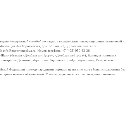
дано Федеральной службой по надзору в сфере связи, информационных технологий и
сква, ул. 3-я Хорошевская, дом 12, пом. 22). Доменное имя сайта
 info@govoritmoskva.ru. Номер телефона: +7 (495) 950-62-26
ш-Шам» (бывшая «Джабхат ан-Нусра», «Джебхат ан-Нусра»), Коалиция исламских
изантропик Дивижн», «Братство» Корчинского, «Артподготовка», Религиозная
ссийской Федерации и международными нормами права и не могут быть использованы без
материал является обязательной. Мнение редакции может не совпадать с мнением