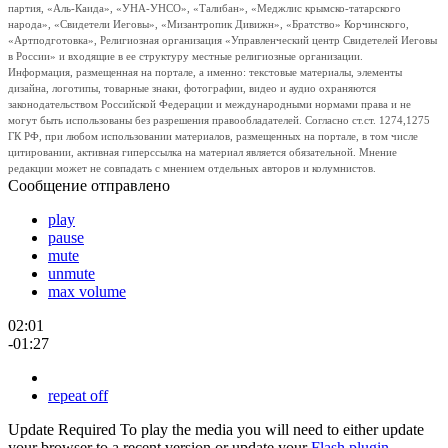
партия, «Аль-Каида», «УНА-УНСО», «Талибан», «Меджлис крымско-татарского
народа», «Свидетели Иеговы», «Мизантропик Дивижн», «Братство» Корчинского,
«Артподготовка», Религиозная организация «Управленческий центр Свидетелей Иеговы
в России» и входящие в ее структуру местные религиозные организации.
Информация, размещенная на портале, а именно: текстовые материалы, элементы
дизайна, логотипы, товарные знаки, фотографии, видео и аудио охраняются
законодательством Российской Федерации и международными нормами права и не
могут быть использованы без разрешения правообладателей. Согласно ст.ст. 1274,1275
ГК РФ, при любом использовании материалов, размещенных на портале, в том числе
цитировании, активная гиперссылка на материал является обязательной. Мнение
редакции может не совпадать с мнением отдельных авторов и колумнистов.
Сообщение отправлено
play
pause
mute
unmute
max volume
02:01
-01:27
repeat off
Update Required
To play the media you will need to either update
your browser to a recent version or update your
Flash plugin
.