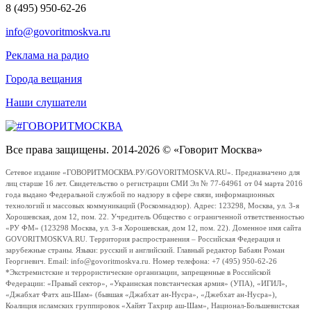
8 (495) 950-62-26
info@govoritmoskva.ru
Реклама на радио
Города вещания
Наши слушатели
Все права защищены. 2014-2026 © «Говорит Москва»
Сетевое издание «ГОВОРИТМОСКВА.РУ/GOVORITMOSKVA.RU». Предназначено для
лиц старше 16 лет. Свидетельство о регистрации СМИ Эл № 77-64961 от 04 марта 2016
года выдано Федеральной службой по надзору в сфере связи, информационных
технологий и массовых коммуникаций (Роскомнадзор). Адрес: 123298, Москва, ул. 3-я
Хорошевская, дом 12, пом. 22. Учредитель Общество с ограниченной ответственностью
«РУ ФМ» (123298 Москва, ул. 3-я Хорошевская, дом 12, пом. 22). Доменное имя сайта
GOVORITMOSKVA.RU. Территория распространения – Российская Федерация и
зарубежные страны. Языки: русский и английский. Главный редактор Бабаян Роман
Георгиевич. Email: info@govoritmoskva.ru. Номер телефона: +7 (495) 950-62-26
*Экстремистские и террористические организации, запрещенные в Российской
Федерации: «Правый сектор», «Украинская повстанческая армия» (УПА), «ИГИЛ»,
«Джабхат Фатх аш-Шам» (бывшая «Джабхат ан-Нусра», «Джебхат ан-Нусра»),
Коалиция исламских группировок «Хайят Тахрир аш-Шам», Национал-Большевистская