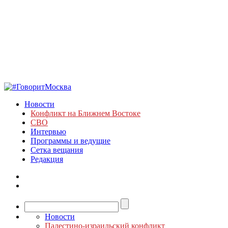
Новости
Конфликт на Ближнем Востоке
СВО
Интервью
Программы и ведущие
Сетка вещания
Редакция
Новости
Палестино-израильский конфликт