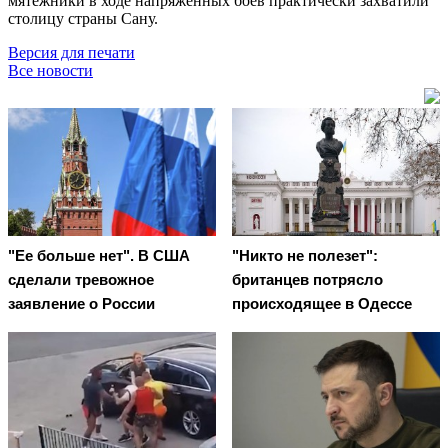
мятежники в ходе напряжённых боёв практически захватили
столицу страны Сану.
Версия для печати
Все новости
"Ее больше нет". В США
"Никто не полезет":
сделали тревожное
британцев потрясло
заявление о России
происходящее в Одессе