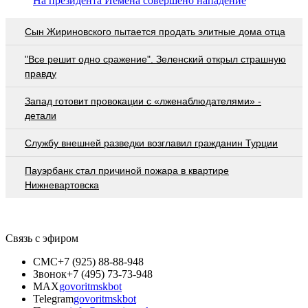
На президента Йемена совершено нападение
Сын Жириновского пытается продать элитные дома отца
"Все решит одно сражение". Зеленский открыл страшную
правду
Запад готовит провокации с «лженаблюдателями» -
детали
Службу внешней разведки возглавил гражданин Турции
Пауэрбанк стал причиной пожара в квартире
Нижневартовска
Связь с эфиром
СМС
+7 (925) 88-88-948
Звонок
+7 (495) 73-73-948
MAX
govoritmskbot
Telegram
govoritmskbot