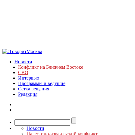
Новости
Конфликт на Ближнем Востоке
СВО
Интервью
Программы и ведущие
Сетка вещания
Редакция
Новости
Палестино-израильский конфликт