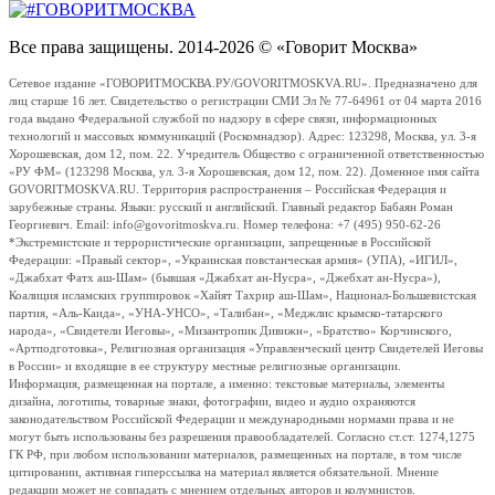
Все права защищены. 2014-2026 © «Говорит Москва»
Сетевое издание «ГОВОРИТМОСКВА.РУ/GOVORITMOSKVA.RU». Предназначено для
лиц старше 16 лет. Свидетельство о регистрации СМИ Эл № 77-64961 от 04 марта 2016
года выдано Федеральной службой по надзору в сфере связи, информационных
технологий и массовых коммуникаций (Роскомнадзор). Адрес: 123298, Москва, ул. 3-я
Хорошевская, дом 12, пом. 22. Учредитель Общество с ограниченной ответственностью
«РУ ФМ» (123298 Москва, ул. 3-я Хорошевская, дом 12, пом. 22). Доменное имя сайта
GOVORITMOSKVA.RU. Территория распространения – Российская Федерация и
зарубежные страны. Языки: русский и английский. Главный редактор Бабаян Роман
Георгиевич. Email: info@govoritmoskva.ru. Номер телефона: +7 (495) 950-62-26
*Экстремистские и террористические организации, запрещенные в Российской
Федерации: «Правый сектор», «Украинская повстанческая армия» (УПА), «ИГИЛ»,
«Джабхат Фатх аш-Шам» (бывшая «Джабхат ан-Нусра», «Джебхат ан-Нусра»),
Коалиция исламских группировок «Хайят Тахрир аш-Шам», Национал-Большевистская
партия, «Аль-Каида», «УНА-УНСО», «Талибан», «Меджлис крымско-татарского
народа», «Свидетели Иеговы», «Мизантропик Дивижн», «Братство» Корчинского,
«Артподготовка», Религиозная организация «Управленческий центр Свидетелей Иеговы
в России» и входящие в ее структуру местные религиозные организации.
Информация, размещенная на портале, а именно: текстовые материалы, элементы
дизайна, логотипы, товарные знаки, фотографии, видео и аудио охраняются
законодательством Российской Федерации и международными нормами права и не
могут быть использованы без разрешения правообладателей. Согласно ст.ст. 1274,1275
ГК РФ, при любом использовании материалов, размещенных на портале, в том числе
цитировании, активная гиперссылка на материал является обязательной. Мнение
редакции может не совпадать с мнением отдельных авторов и колумнистов.