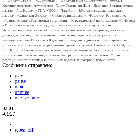
«Джабхат Фатх аш-Шам» (бывшая «Джабхат ан-Нусра», «Джебхат ан-Нусра»),
Коалиция исламских группировок «Хайят Тахрир аш-Шам», Национал-Большевистская
партия, «Аль-Каида», «УНА-УНСО», «Талибан», «Меджлис крымско-татарского
народа», «Свидетели Иеговы», «Мизантропик Дивижн», «Братство» Корчинского,
«Артподготовка», Религиозная организация «Управленческий центр Свидетелей Иеговы
в России» и входящие в ее структуру местные религиозные организации.
Информация, размещенная на портале, а именно: текстовые материалы, элементы
дизайна, логотипы, товарные знаки, фотографии, видео и аудио охраняются
законодательством Российской Федерации и международными нормами права и не
могут быть использованы без разрешения правообладателей. Согласно ст.ст. 1274,1275
ГК РФ, при любом использовании материалов, размещенных на портале, в том числе
цитировании, активная гиперссылка на материал является обязательной. Мнение
редакции может не совпадать с мнением отдельных авторов и колумнистов.
Сообщение отправлено
play
pause
mute
unmute
max volume
02:01
-01:27
repeat off