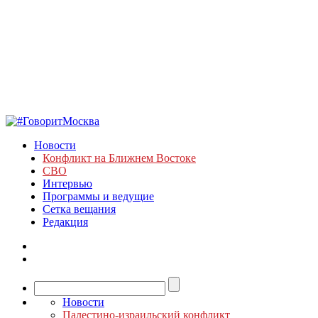
Новости
Конфликт на Ближнем Востоке
СВО
Интервью
Программы и ведущие
Сетка вещания
Редакция
Новости
Палестино-израильский конфликт