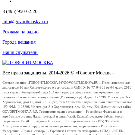
8 (495) 950-62-26
info@govoritmoskva.ru
Реклама на радио
Города вещания
Наши слушатели
Все права защищены. 2014-2026 © «Говорит Москва»
Сетевое издание «ГОВОРИТМОСКВА.РУ/GOVORITMOSKVA.RU». Предназначено для
лиц старше 16 лет. Свидетельство о регистрации СМИ Эл № 77-64961 от 04 марта 2016
года выдано Федеральной службой по надзору в сфере связи, информационных
технологий и массовых коммуникаций (Роскомнадзор). Адрес: 123298, Москва, ул. 3-я
Хорошевская, дом 12, пом. 22. Учредитель Общество с ограниченной ответственностью
«РУ ФМ» (123298 Москва, ул. 3-я Хорошевская, дом 12, пом. 22). Доменное имя сайта
GOVORITMOSKVA.RU. Территория распространения – Российская Федерация и
зарубежные страны. Языки: русский и английский. Главный редактор Бабаян Роман
Георгиевич. Email: info@govoritmoskva.ru. Номер телефона: +7 (495) 950-62-26
*Экстремистские и террористические организации, запрещенные в Российской
Федерации: «Правый сектор», «Украинская повстанческая армия» (УПА), «ИГИЛ»,