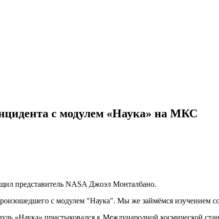
инцидента с модулем «Наука» на МКС
общил представитель NASA Джоэл Монталбано.
произошедшего с модулем "Наука". Мы же займёмся изучением 
ль «Наука» пристыковался к Международной космической станц