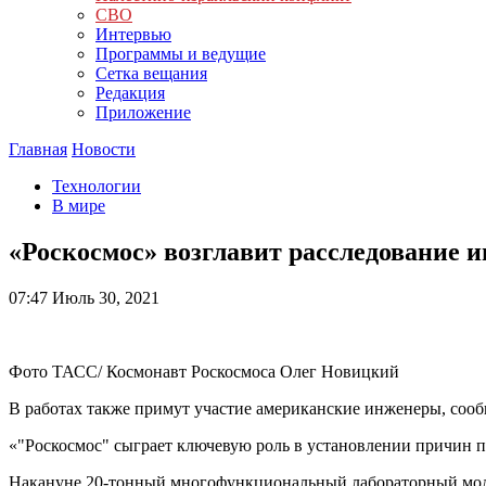
СВО
Интервью
Программы и ведущие
Сетка вещания
Редакция
Приложение
Главная
Новости
Технологии
В мире
«Роскосмос» возглавит расследование 
07:47
Июль 30, 2021
Фото ТАСС/ Космонавт Роскосмоса Олег Новицкий
В работах также примут участие американские инженеры, со
«"Роскосмос" сыграет ключевую роль в установлении причин 
Накануне 20-тонный многофункциональный лабораторный моду