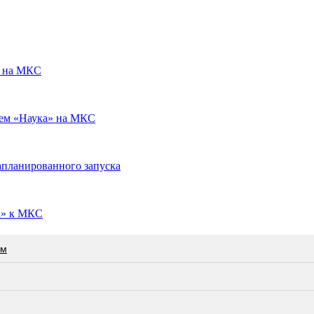
» на МКС
улем «Наука» на МКС
апланированного запуска
а» к МКС
ам