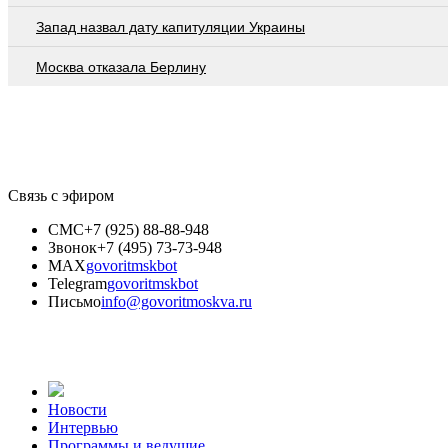
Запад назвал дату капитуляции Украины
Москва отказала Берлину
Связь с эфиром
СМС
+7 (925) 88-88-948
Звонок
+7 (495) 73-73-948
MAX
govoritmskbot
Telegram
govoritmskbot
Письмо
info@govoritmoskva.ru
Новости
Интервью
Программы и ведущие