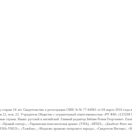
ше 16 лет. Свидетельство о регистрации СМИ Эл № 77-64961 от 04 марта 2016 года вы
ом 12, пом. 22. Учредитель Общество с ограниченной ответственностью «РУ ФМ» (123298 Мо
траны. Языки: русский и английский. Главный редактор Бабаян Роман Георгиевич. Email:
и: «Правый сектор», «Украинская повстанческая армия» (УПА), «ИГИЛ», «Джабхат Фатх а
«УНА-УНСО», «Талибан», «Меджлис крымско-татарского народа», «Свидетели Иеговы», «М