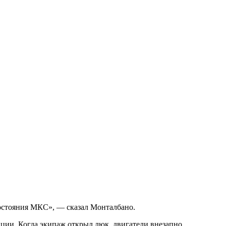
состояния МКС», — сказал Монталбано.
ии. Когда экипаж открыл люк, двигатели внезапно