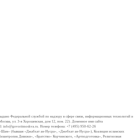
дано Федеральной службой по надзору в сфере связи, информационных технологий и
сква, ул. 3-я Хорошевская, дом 12, пом. 22). Доменное имя сайта
 info@govoritmoskva.ru. Номер телефона: +7 (495) 950-62-26
ш-Шам» (бывшая «Джабхат ан-Нусра», «Джебхат ан-Нусра»), Коалиция исламских
изантропик Дивижн», «Братство» Корчинского, «Артподготовка», Религиозная