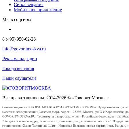
Сетка вещания
Мобильное приложение
Мы в соцсетях
8 (495) 950-62-26
info@govoritmoskva.ru
Реклама на радио
Города вещания
Наши слушатели
Все права защищены. 2014-2026 © «Говорит Москва»
Сетевое издание «ГОВОРИТМОСКВА.РУ/GOVORITMOSKVA.RU». Предназначено для лиц стар
массовых коммуникаций (Роскомнадзор). Адрес: 123298, Москва, ул. 3-я Хорошевская, д
GOVORITMOSKVA.RU. Территория распространения – Российская Федерация и зарубежные с
*Экстремистские и террористические организации, запрещенные в Российской Федераци
группировок «Хайят Тахрир аш-Шам», Национал-Большевистская партия, «Аль-Каида», 