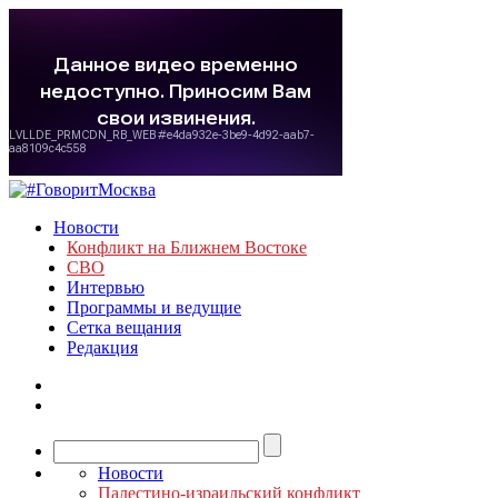
Новости
Конфликт на Ближнем Востоке
СВО
Интервью
Программы и ведущие
Сетка вещания
Редакция
Новости
Палестино-израильский конфликт