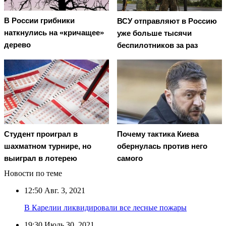
В России грибники
ВСУ отправляют в Россию
наткнулись на «кричащее»
уже больше тысячи
дерево
беспилотников за раз
Студент проиграл в
Почему тактика Киева
шахматном турнире, но
обернулась против него
выиграл в лотерею
самого
Новости по теме
12:50
Авг. 3, 2021
В Карелии ликвидировали все лесные пожары
19:30
Июль 30, 2021