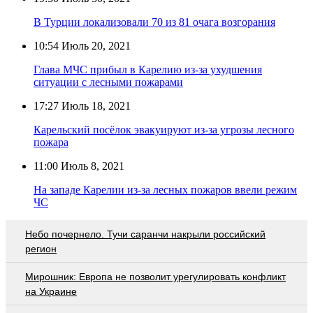
В Турции локализовали 70 из 81 очага возгорания
10:54
Июль 20, 2021
Глава МЧС прибыл в Карелию из-за ухудшения
ситуации с лесными пожарами
17:27
Июль 18, 2021
Карельский посёлок эвакуируют из-за угрозы лесного
пожара
11:00
Июль 8, 2021
На западе Карелии из-за лесных пожаров ввели режим
ЧС
Небо почернело. Тучи саранчи накрыли российский
регион
Мирошник: Европа не позволит урегулировать конфликт
на Украине