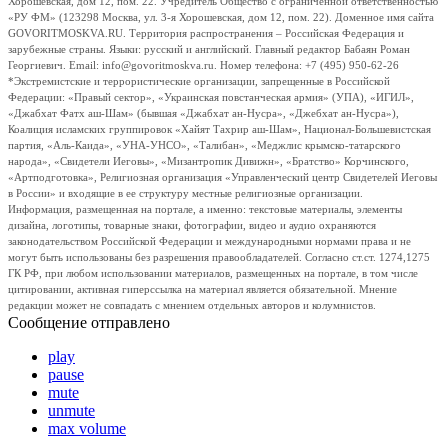
Хорошевская, дом 12, пом. 22. Учредитель Общество с ограниченной ответственностью
«РУ ФМ» (123298 Москва, ул. 3-я Хорошевская, дом 12, пом. 22). Доменное имя сайта
GOVORITMOSKVA.RU. Территория распространения – Российская Федерация и
зарубежные страны. Языки: русский и английский. Главный редактор Бабаян Роман
Георгиевич. Email: info@govoritmoskva.ru. Номер телефона: +7 (495) 950-62-26
*Экстремистские и террористические организации, запрещенные в Российской
Федерации: «Правый сектор», «Украинская повстанческая армия» (УПА), «ИГИЛ»,
«Джабхат Фатх аш-Шам» (бывшая «Джабхат ан-Нусра», «Джебхат ан-Нусра»),
Коалиция исламских группировок «Хайят Тахрир аш-Шам», Национал-Большевистская
партия, «Аль-Каида», «УНА-УНСО», «Талибан», «Меджлис крымско-татарского
народа», «Свидетели Иеговы», «Мизантропик Дивижн», «Братство» Корчинского,
«Артподготовка», Религиозная организация «Управленческий центр Свидетелей Иеговы
в России» и входящие в ее структуру местные религиозные организации.
Информация, размещенная на портале, а именно: текстовые материалы, элементы
дизайна, логотипы, товарные знаки, фотографии, видео и аудио охраняются
законодательством Российской Федерации и международными нормами права и не
могут быть использованы без разрешения правообладателей. Согласно ст.ст. 1274,1275
ГК РФ, при любом использовании материалов, размещенных на портале, в том числе
цитировании, активная гиперссылка на материал является обязательной. Мнение
редакции может не совпадать с мнением отдельных авторов и колумнистов.
Сообщение отправлено
play
pause
mute
unmute
max volume