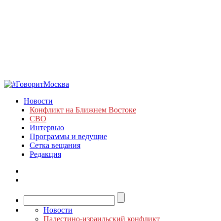
Новости
Конфликт на Ближнем Востоке
СВО
Интервью
Программы и ведущие
Сетка вещания
Редакция
Новости
Палестино-израильский конфликт