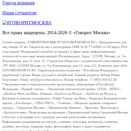
Города вещания
Наши слушатели
Все права защищены. 2014-2026 © «Говорит Москва»
Сетевое издание «ГОВОРИТМОСКВА.РУ/GOVORITMOSKVA.RU». Предназначено для
лиц старше 16 лет. Свидетельство о регистрации СМИ Эл № 77-64961 от 04 марта 2016
года выдано Федеральной службой по надзору в сфере связи, информационных
технологий и массовых коммуникаций (Роскомнадзор). Адрес: 123298, Москва, ул. 3-я
Хорошевская, дом 12, пом. 22. Учредитель Общество с ограниченной ответственностью
«РУ ФМ» (123298 Москва, ул. 3-я Хорошевская, дом 12, пом. 22). Доменное имя сайта
GOVORITMOSKVA.RU. Территория распространения – Российская Федерация и
зарубежные страны. Языки: русский и английский. Главный редактор Бабаян Роман
Георгиевич. Email: info@govoritmoskva.ru. Номер телефона: +7 (495) 950-62-26
*Экстремистские и террористические организации, запрещенные в Российской
Федерации: «Правый сектор», «Украинская повстанческая армия» (УПА), «ИГИЛ»,
«Джабхат Фатх аш-Шам» (бывшая «Джабхат ан-Нусра», «Джебхат ан-Нусра»),
Коалиция исламских группировок «Хайят Тахрир аш-Шам», Национал-Большевистская
партия, «Аль-Каида», «УНА-УНСО», «Талибан», «Меджлис крымско-татарского
народа», «Свидетели Иеговы», «Мизантропик Дивижн», «Братство» Корчинского,
«Артподготовка», Религиозная организация «Управленческий центр Свидетелей Иеговы
в России» и входящие в ее структуру местные религиозные организации.
Информация, размещенная на портале, а именно: текстовые материалы, элементы
дизайна, логотипы, товарные знаки, фотографии, видео и аудио охраняются