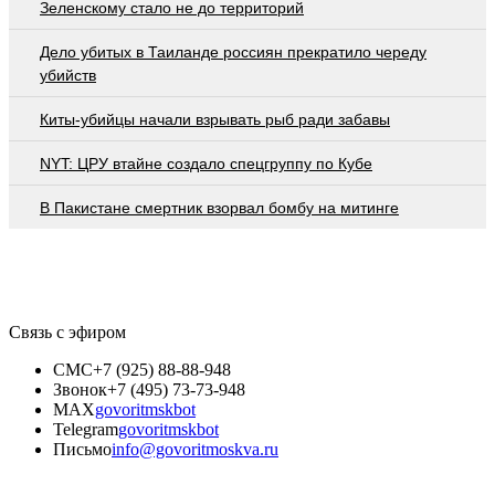
Зеленскому стало не до территорий
Дело убитых в Таиланде россиян прекратило череду
убийств
Киты-убийцы начали взрывать рыб ради забавы
NYT: ЦРУ втайне создало спецгруппу по Кубе
В Пакистане смертник взорвал бомбу на митинге
Связь с эфиром
СМС
+7 (925) 88-88-948
Звонок
+7 (495) 73-73-948
MAX
govoritmskbot
Telegram
govoritmskbot
Письмо
info@govoritmoskva.ru