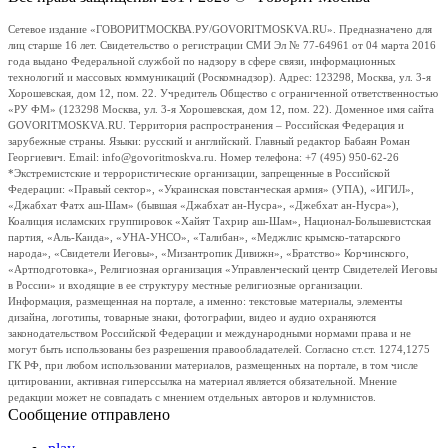
Сетевое издание «ГОВОРИТМОСКВА.РУ/GOVORITMOSKVA.RU». Предназначено для
лиц старше 16 лет. Свидетельство о регистрации СМИ Эл № 77-64961 от 04 марта 2016
года выдано Федеральной службой по надзору в сфере связи, информационных
технологий и массовых коммуникаций (Роскомнадзор). Адрес: 123298, Москва, ул. 3-я
Хорошевская, дом 12, пом. 22. Учредитель Общество с ограниченной ответственностью
«РУ ФМ» (123298 Москва, ул. 3-я Хорошевская, дом 12, пом. 22). Доменное имя сайта
GOVORITMOSKVA.RU. Территория распространения – Российская Федерация и
зарубежные страны. Языки: русский и английский. Главный редактор Бабаян Роман
Георгиевич. Email: info@govoritmoskva.ru. Номер телефона: +7 (495) 950-62-26
*Экстремистские и террористические организации, запрещенные в Российской
Федерации: «Правый сектор», «Украинская повстанческая армия» (УПА), «ИГИЛ»,
«Джабхат Фатх аш-Шам» (бывшая «Джабхат ан-Нусра», «Джебхат ан-Нусра»),
Коалиция исламских группировок «Хайят Тахрир аш-Шам», Национал-Большевистская
партия, «Аль-Каида», «УНА-УНСО», «Талибан», «Меджлис крымско-татарского
народа», «Свидетели Иеговы», «Мизантропик Дивижн», «Братство» Корчинского,
«Артподготовка», Религиозная организация «Управленческий центр Свидетелей Иеговы
в России» и входящие в ее структуру местные религиозные организации.
Информация, размещенная на портале, а именно: текстовые материалы, элементы
дизайна, логотипы, товарные знаки, фотографии, видео и аудио охраняются
законодательством Российской Федерации и международными нормами права и не
могут быть использованы без разрешения правообладателей. Согласно ст.ст. 1274,1275
ГК РФ, при любом использовании материалов, размещенных на портале, в том числе
цитировании, активная гиперссылка на материал является обязательной. Мнение
редакции может не совпадать с мнением отдельных авторов и колумнистов.
Сообщение отправлено