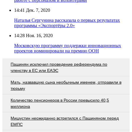
работе с персоналом и волонтёрами
14:41
Дек. 7, 2020
Наталья Сергунина рассказала о первых результатах
программы «Экспортёры 2.0»
14:28
Ноя. 16, 2020
Московскую программу поддержки инновационных
проектов номинировали на премию ООН
Пашинян исключил проведение референдума по
членству в ЕС или ЕАЭС
Мать, назвавшую сына необычным именем, отправили в
тюрьму
Количество пенсионеров в России превысило 40,5
миллиона
Мишустин неожиданно встретился с Пашиняном перед
ЕМПС