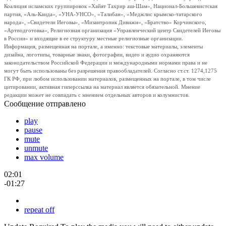
Коалиция исламских группировок «Хайят Тахрир аш-Шам», Национал-Большевистская
партия, «Аль-Каида», «УНА-УНСО», «Талибан», «Меджлис крымско-татарского
народа», «Свидетели Иеговы», «Мизантропик Дивижн», «Братство» Корчинского,
«Артподготовка», Религиозная организация «Управленческий центр Свидетелей Иеговы
в России» и входящие в ее структуру местные религиозные организации.
Информация, размещенная на портале, а именно: текстовые материалы, элементы
дизайна, логотипы, товарные знаки, фотографии, видео и аудио охраняются
законодательством Российской Федерации и международными нормами права и не
могут быть использованы без разрешения правообладателей. Согласно ст.ст. 1274,1275
ГК РФ, при любом использовании материалов, размещенных на портале, в том числе
цитировании, активная гиперссылка на материал является обязательной. Мнение
редакции может не совпадать с мнением отдельных авторов и колумнистов.
Сообщение отправлено
play
pause
mute
unmute
max volume
02:01
-01:27
repeat off