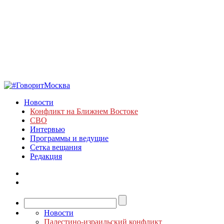
Новости
Конфликт на Ближнем Востоке
СВО
Интервью
Программы и ведущие
Сетка вещания
Редакция
Новости
Палестино-израильский конфликт