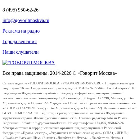
8 (495) 950-62-26
info@govoritmoskva.ru
Реклама на радио
Города вещания
Наши слушатели
Все права защищены. 2014-2026 © «Говорит Москва»
Сетевое издание «ГОВОРИТМОСКВА.РУ/GOVORITMOSKVA.RU». Предназначено для
лиц старше 16 лет. Свидетельство о регистрации СМИ Эл № 77-64961 от 04 марта 2016
года выдано Федеральной службой по надзору в сфере связи, информационных
технологий и массовых коммуникаций (Роскомнадзор). Адрес: 123298, Москва, ул. 3-я
Хорошевская, дом 12, пом. 22. Учредитель Общество с ограниченной ответственностью
«РУ ФМ» (123298 Москва, ул. 3-я Хорошевская, дом 12, пом. 22). Доменное имя сайта
GOVORITMOSKVA.RU. Территория распространения – Российская Федерация и
зарубежные страны. Языки: русский и английский. Главный редактор Бабаян Роман
Георгиевич. Email: info@govoritmoskva.ru. Номер телефона: +7 (495) 950-62-26
*Экстремистские и террористические организации, запрещенные в Российской
Федерации: «Правый сектор», «Украинская повстанческая армия» (УПА), «ИГИЛ»,
«Джабхат Фатх аш-Шам» (бывшая «Джабхат ан-Нусра», «Джебхат ан-Нусра»),