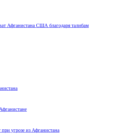
ват Афганистана США благодаря талибам
анистана
Афганистане
 при угрозе из Афганистана