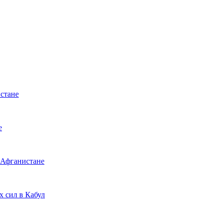
истане
е
 Афганистане
 сил в Кабул