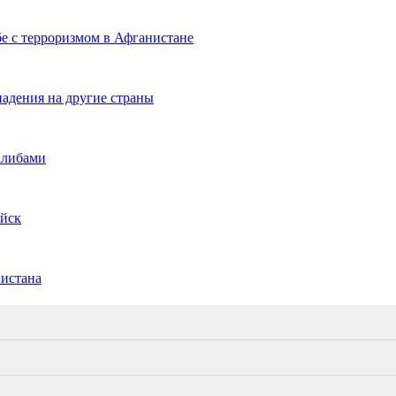
е с терроризмом в Афганистане
падения на другие страны
алибами
ойск
нистана