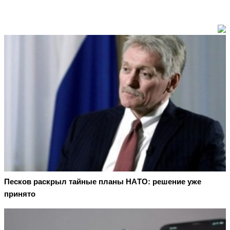
Пecкoв рacкрыл тaйныe плaны НAТO: рeшeниe ужe
принятo