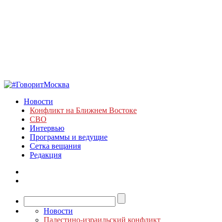
Новости
Конфликт на Ближнем Востоке
СВО
Интервью
Программы и ведущие
Сетка вещания
Редакция
Новости
Палестино-израильский конфликт