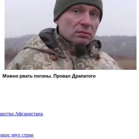
Можно рвать погоны. Провал Драпатого
анства Афганистана
нице двух стран