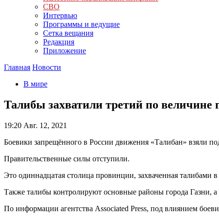
СВО
Интервью
Программы и ведущие
Сетка вещания
Редакция
Приложение
Главная
Новости
В мире
Талибы захватили третий по величине 
19:20
Авг. 12, 2021
Боевики запрещённого в России движения «Талибан» взяли под
Правительственные силы отступили.
Это одиннадцатая столица провинции, захваченная талибами в 
Также талибы контролируют основные районы города Газни, а 
По информации агентства Associated Press, под влиянием боев