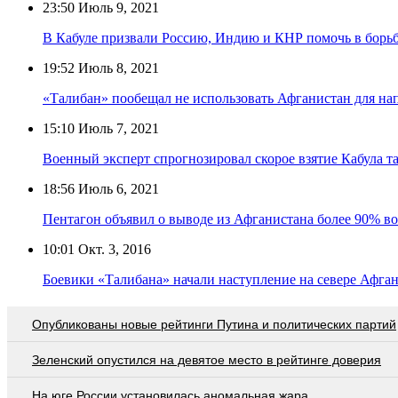
23:50
Июль 9, 2021
В Кабуле призвали Россию, Индию и КНР помочь в борьб
19:52
Июль 8, 2021
«Талибан» пообещал не использовать Афганистан для на
15:10
Июль 7, 2021
Военный эксперт спрогнозировал скорое взятие Кабула т
18:56
Июль 6, 2021
Пентагон объявил о выводе из Афганистана более 90% в
10:01
Окт. 3, 2016
Боевики «Талибана» начали наступление на севере Афга
Опубликованы новые рейтинги Путина и политических партий
Зеленский опустился на девятое место в рейтинге доверия
На юге России установилась аномальная жара