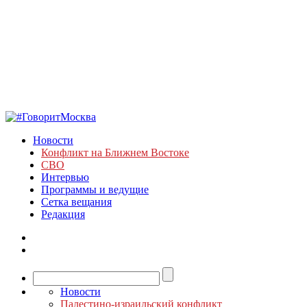
Новости
Конфликт на Ближнем Востоке
СВО
Интервью
Программы и ведущие
Сетка вещания
Редакция
Новости
Палестино-израильский конфликт