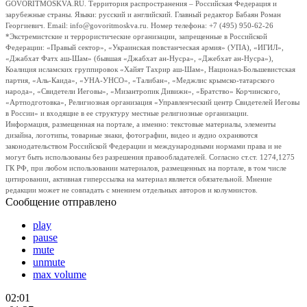
GOVORITMOSKVA.RU. Территория распространения – Российская Федерация и
зарубежные страны. Языки: русский и английский. Главный редактор Бабаян Роман
Георгиевич. Email: info@govoritmoskva.ru. Номер телефона: +7 (495) 950-62-26
*Экстремистские и террористические организации, запрещенные в Российской
Федерации: «Правый сектор», «Украинская повстанческая армия» (УПА), «ИГИЛ»,
«Джабхат Фатх аш-Шам» (бывшая «Джабхат ан-Нусра», «Джебхат ан-Нусра»),
Коалиция исламских группировок «Хайят Тахрир аш-Шам», Национал-Большевистская
партия, «Аль-Каида», «УНА-УНСО», «Талибан», «Меджлис крымско-татарского
народа», «Свидетели Иеговы», «Мизантропик Дивижн», «Братство» Корчинского,
«Артподготовка», Религиозная организация «Управленческий центр Свидетелей Иеговы
в России» и входящие в ее структуру местные религиозные организации.
Информация, размещенная на портале, а именно: текстовые материалы, элементы
дизайна, логотипы, товарные знаки, фотографии, видео и аудио охраняются
законодательством Российской Федерации и международными нормами права и не
могут быть использованы без разрешения правообладателей. Согласно ст.ст. 1274,1275
ГК РФ, при любом использовании материалов, размещенных на портале, в том числе
цитировании, активная гиперссылка на материал является обязательной. Мнение
редакции может не совпадать с мнением отдельных авторов и колумнистов.
Сообщение отправлено
play
pause
mute
unmute
max volume
02:01