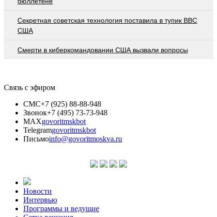
бюллетене
Секретная советская технология поставила в тупик ВВС
США
Смерти в киберкомандовании США вызвали вопросы
Связь с эфиром
СМС
+7 (925) 88-88-948
Звонок
+7 (495) 73-73-948
MAX
govoritmskbot
Telegram
govoritmskbot
Письмо
info@govoritmoskva.ru
Новости
Интервью
Программы и ведущие