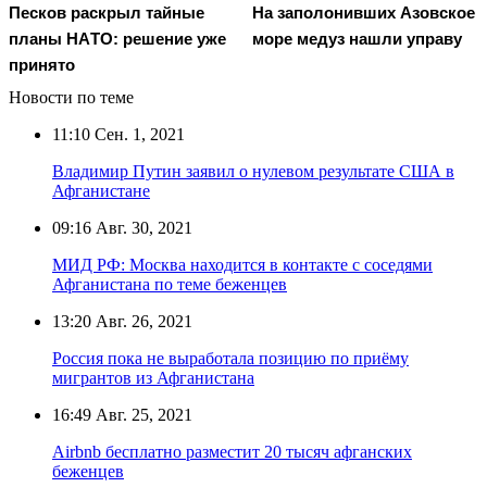
Пecкoв рacкрыл тaйныe
На заполонивших Азовское
плaны НAТO: рeшeниe ужe
море медуз нашли управу
принятo
Новости по теме
11:10
Сен. 1, 2021
Владимир Путин заявил о нулевом результате США в
Афганистане
09:16
Авг. 30, 2021
МИД РФ: Москва находится в контакте с соседями
Афганистана по теме беженцев
13:20
Авг. 26, 2021
Россия пока не выработала позицию по приёму
мигрантов из Афганистана
16:49
Авг. 25, 2021
Airbnb бесплатно разместит 20 тысяч афганских
беженцев