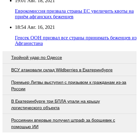
19:01
Авг. 18, 2021
Еврокомиссия призвала страны ЕС увеличить квоты на
приём афганских беженцев
18:54
Авг. 16, 2021
Генсек ООН призвал все страны принимать беженцев из
Афганистана
Тройной удар по Одессe
ВСУ атаковали склад Wildberries в Екатеринбурге
Премьер Литвы выступил с призывом к гражданам из-за
России
В Екатеринбурге три БПЛА упали на крышу
логистического объекта
Россиянин впервые получил штраф за борщевик с
помощью ИИ