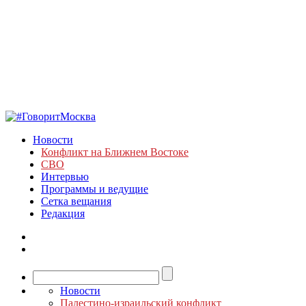
Новости
Конфликт на Ближнем Востоке
СВО
Интервью
Программы и ведущие
Сетка вещания
Редакция
Новости
Палестино-израильский конфликт