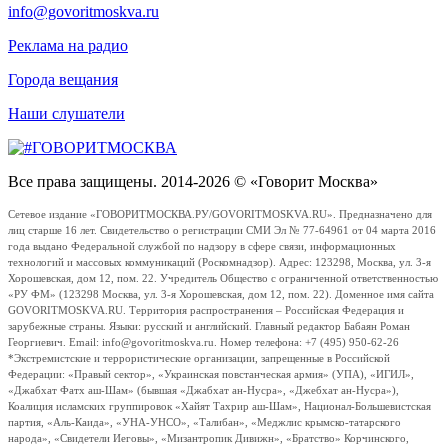
info@govoritmoskva.ru
Реклама на радио
Города вещания
Наши слушатели
Все права защищены. 2014-2026 © «Говорит Москва»
Сетевое издание «ГОВОРИТМОСКВА.РУ/GOVORITMOSKVA.RU». Предназначено для
лиц старше 16 лет. Свидетельство о регистрации СМИ Эл № 77-64961 от 04 марта 2016
года выдано Федеральной службой по надзору в сфере связи, информационных
технологий и массовых коммуникаций (Роскомнадзор). Адрес: 123298, Москва, ул. 3-я
Хорошевская, дом 12, пом. 22. Учредитель Общество с ограниченной ответственностью
«РУ ФМ» (123298 Москва, ул. 3-я Хорошевская, дом 12, пом. 22). Доменное имя сайта
GOVORITMOSKVA.RU. Территория распространения – Российская Федерация и
зарубежные страны. Языки: русский и английский. Главный редактор Бабаян Роман
Георгиевич. Email: info@govoritmoskva.ru. Номер телефона: +7 (495) 950-62-26
*Экстремистские и террористические организации, запрещенные в Российской
Федерации: «Правый сектор», «Украинская повстанческая армия» (УПА), «ИГИЛ»,
«Джабхат Фатх аш-Шам» (бывшая «Джабхат ан-Нусра», «Джебхат ан-Нусра»),
Коалиция исламских группировок «Хайят Тахрир аш-Шам», Национал-Большевистская
партия, «Аль-Каида», «УНА-УНСО», «Талибан», «Меджлис крымско-татарского
народа», «Свидетели Иеговы», «Мизантропик Дивижн», «Братство» Корчинского,