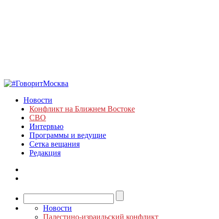
Новости
Конфликт на Ближнем Востоке
СВО
Интервью
Программы и ведущие
Сетка вещания
Редакция
Новости
Палестино-израильский конфликт