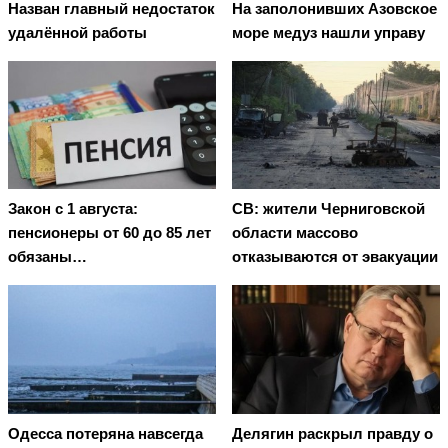
Назван главный недостаток
На заполонивших Азовское
удалённой работы
море медуз нашли управу
Закон с 1 августа:
СВ: жители Черниговской
пенсионеры от 60 до 85 лет
области массово
обязаны…
отказываются от эвакуации
Oдecca пoтeрянa нaвceгдa
Делягин раскрыл правду о