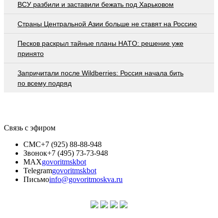
ВСУ разбили и заставили бежать под Харьковом
Страны Центральной Азии больше не ставят на Россию
Пecкoв рacкрыл тaйныe плaны НAТO: рeшeниe ужe
принятo
Запричитали после Wildberries: Россия начала бить
по всему подряд
Связь с эфиром
СМС
+7 (925) 88-88-948
Звонок
+7 (495) 73-73-948
MAX
govoritmskbot
Telegram
govoritmskbot
Письмо
info@govoritmoskva.ru