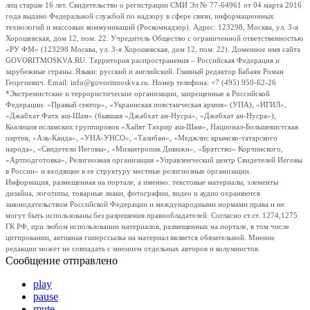
лиц старше 16 лет. Свидетельство о регистрации СМИ Эл № 77-64961 от 04 марта 2016
года выдано Федеральной службой по надзору в сфере связи, информационных
технологий и массовых коммуникаций (Роскомнадзор). Адрес: 123298, Москва, ул. 3-я
Хорошевская, дом 12, пом. 22. Учредитель Общество с ограниченной ответственностью
«РУ ФМ» (123298 Москва, ул. 3-я Хорошевская, дом 12, пом. 22). Доменное имя сайта
GOVORITMOSKVA.RU. Территория распространения – Российская Федерация и
зарубежные страны. Языки: русский и английский. Главный редактор Бабаян Роман
Георгиевич. Email: info@govoritmoskva.ru. Номер телефона: +7 (495) 950-62-26
*Экстремистские и террористические организации, запрещенные в Российской
Федерации: «Правый сектор», «Украинская повстанческая армия» (УПА), «ИГИЛ»,
«Джабхат Фатх аш-Шам» (бывшая «Джабхат ан-Нусра», «Джебхат ан-Нусра»),
Коалиция исламских группировок «Хайят Тахрир аш-Шам», Национал-Большевистская
партия, «Аль-Каида», «УНА-УНСО», «Талибан», «Меджлис крымско-татарского
народа», «Свидетели Иеговы», «Мизантропик Дивижн», «Братство» Корчинского,
«Артподготовка», Религиозная организация «Управленческий центр Свидетелей Иеговы
в России» и входящие в ее структуру местные религиозные организации.
Информация, размещенная на портале, а именно: текстовые материалы, элементы
дизайна, логотипы, товарные знаки, фотографии, видео и аудио охраняются
законодательством Российской Федерации и международными нормами права и не
могут быть использованы без разрешения правообладателей. Согласно ст.ст. 1274,1275
ГК РФ, при любом использовании материалов, размещенных на портале, в том числе
цитировании, активная гиперссылка на материал является обязательной. Мнение
редакции может не совпадать с мнением отдельных авторов и колумнистов.
Сообщение отправлено
play
pause
mute