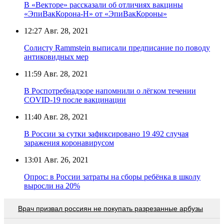
В «Векторе» рассказали об отличиях вакцины
«ЭпиВакКорона-Н» от «ЭпиВакКороны»
12:27
Авг. 28, 2021
Солисту Rammstein выписали предписание по поводу
антиковидных мер
11:59
Авг. 28, 2021
В Роспотребнадзоре напомнили о лёгком течении
COVID-19 после вакцинации
11:40
Авг. 28, 2021
В России за сутки зафиксировано 19 492 случая
заражения коронавирусом
13:01
Авг. 26, 2021
Опрос: в России затраты на сборы ребёнка в школу
выросли на 20%
Врач призвал россиян не покупать разрезанные арбузы