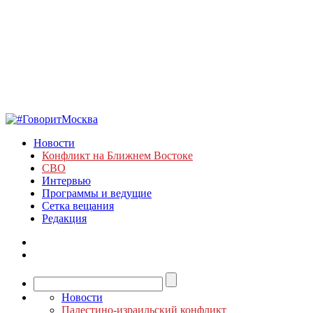
Новости
Конфликт на Ближнем Востоке
СВО
Интервью
Программы и ведущие
Сетка вещания
Редакция
Новости
Палестино-израильский конфликт