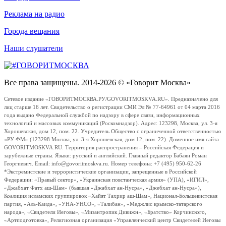
Реклама на радио
Города вещания
Наши слушатели
Все права защищены. 2014-2026 © «Говорит Москва»
Сетевое издание «ГОВОРИТМОСКВА.РУ/GOVORITMOSKVA.RU». Предназначено для
лиц старше 16 лет. Свидетельство о регистрации СМИ Эл № 77-64961 от 04 марта 2016
года выдано Федеральной службой по надзору в сфере связи, информационных
технологий и массовых коммуникаций (Роскомнадзор). Адрес: 123298, Москва, ул. 3-я
Хорошевская, дом 12, пом. 22. Учредитель Общество с ограниченной ответственностью
«РУ ФМ» (123298 Москва, ул. 3-я Хорошевская, дом 12, пом. 22). Доменное имя сайта
GOVORITMOSKVA.RU. Территория распространения – Российская Федерация и
зарубежные страны. Языки: русский и английский. Главный редактор Бабаян Роман
Георгиевич. Email: info@govoritmoskva.ru. Номер телефона: +7 (495) 950-62-26
*Экстремистские и террористические организации, запрещенные в Российской
Федерации: «Правый сектор», «Украинская повстанческая армия» (УПА), «ИГИЛ»,
«Джабхат Фатх аш-Шам» (бывшая «Джабхат ан-Нусра», «Джебхат ан-Нусра»),
Коалиция исламских группировок «Хайят Тахрир аш-Шам», Национал-Большевистская
партия, «Аль-Каида», «УНА-УНСО», «Талибан», «Меджлис крымско-татарского
народа», «Свидетели Иеговы», «Мизантропик Дивижн», «Братство» Корчинского,
«Артподготовка», Религиозная организация «Управленческий центр Свидетелей Иеговы