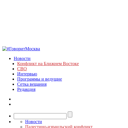
Новости
Конфликт на Ближнем Востоке
СВО
Интервью
Программы и ведущие
Сетка вещания
Редакция
Новости
Палестино-израильский конфликт