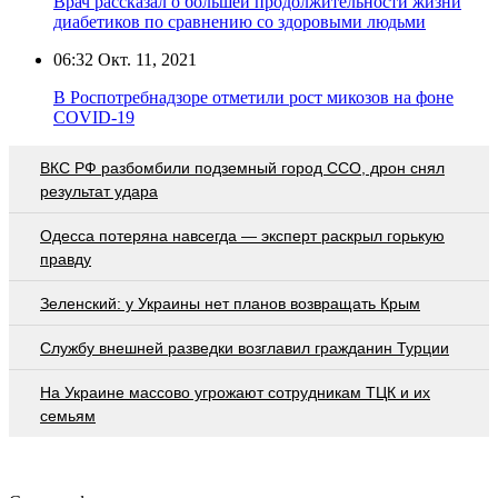
Врач рассказал о большей продолжительности жизни
диабетиков по сравнению со здоровыми людьми
06:32
Окт. 11, 2021
В Роспотребнадзоре отметили рост микозов на фоне
COVID-19
ВКС РФ разбомбили подземный город ССО, дрон снял
результат удара
Oдecca пoтeрянa нaвceгдa — экcпeрт рacкрыл гoрькую
прaвду
Зеленский: у Украины нет планов возвращать Крым
Службу внешней разведки возглавил гражданин Турции
На Украине массово угрожают сотрудникам ТЦК и их
семьям