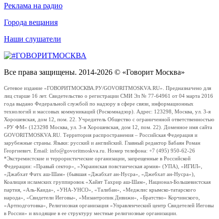
Реклама на радио
Города вещания
Наши слушатели
Все права защищены. 2014-2026 © «Говорит Москва»
Сетевое издание «ГОВОРИТМОСКВА.РУ/GOVORITMOSKVA.RU». Предназначено для
лиц старше 16 лет. Свидетельство о регистрации СМИ Эл № 77-64961 от 04 марта 2016
года выдано Федеральной службой по надзору в сфере связи, информационных
технологий и массовых коммуникаций (Роскомнадзор). Адрес: 123298, Москва, ул. 3-я
Хорошевская, дом 12, пом. 22. Учредитель Общество с ограниченной ответственностью
«РУ ФМ» (123298 Москва, ул. 3-я Хорошевская, дом 12, пом. 22). Доменное имя сайта
GOVORITMOSKVA.RU. Территория распространения – Российская Федерация и
зарубежные страны. Языки: русский и английский. Главный редактор Бабаян Роман
Георгиевич. Email: info@govoritmoskva.ru. Номер телефона: +7 (495) 950-62-26
*Экстремистские и террористические организации, запрещенные в Российской
Федерации: «Правый сектор», «Украинская повстанческая армия» (УПА), «ИГИЛ»,
«Джабхат Фатх аш-Шам» (бывшая «Джабхат ан-Нусра», «Джебхат ан-Нусра»),
Коалиция исламских группировок «Хайят Тахрир аш-Шам», Национал-Большевистская
партия, «Аль-Каида», «УНА-УНСО», «Талибан», «Меджлис крымско-татарского
народа», «Свидетели Иеговы», «Мизантропик Дивижн», «Братство» Корчинского,
«Артподготовка», Религиозная организация «Управленческий центр Свидетелей Иеговы
в России» и входящие в ее структуру местные религиозные организации.