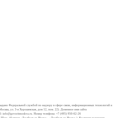
дано Федеральной службой по надзору в сфере связи, информационных технологий и
сква, ул. 3-я Хорошевская, дом 12, пом. 22). Доменное имя сайта
 info@govoritmoskva.ru. Номер телефона: +7 (495) 950-62-26
ш-Шам» (бывшая «Джабхат ан-Нусра», «Джебхат ан-Нусра»), Коалиция исламских