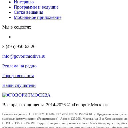
Интервью
Программы и ведущие
Сетка вещания
Мобильное приложение
Мы в соцсетях
8 (495) 950-62-26
info@govoritmoskva.ru
Реклама на радио
Города вещания
Наши слушатели
Все права защищены. 2014-2026 © «Говорит Москва»
Сетевое издание «ГОВОРИТМОСКВА.РУ/GOVORITMOSKVA.RU». Предназначено для лиц стар
массовых коммуникаций (Роскомнадзор). Адрес: 123298, Москва, ул. 3-я Хорошевская, д
GOVORITMOSKVA.RU. Территория распространения – Российская Федерация и зарубежные с
*Экстремистские и террористические организации, запрещенные в Российской Федераци