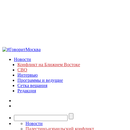
Новости
Конфликт на Ближнем Востоке
СВО
Интервью
Программы и ведущие
Сетка вещания
Редакция
Новости
Палестино-израильский конфликт