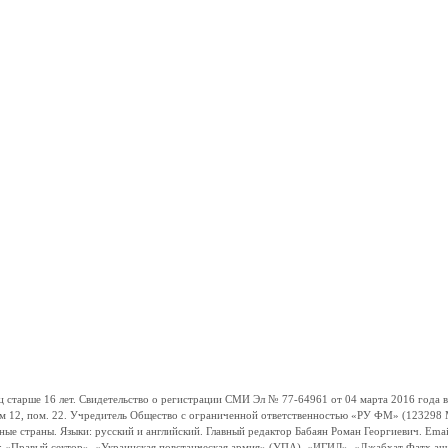
ше 16 лет. Свидетельство о регистрации СМИ Эл № 77-64961 от 04 марта 2016 года вы
ом 12, пом. 22. Учредитель Общество с ограниченной ответственностью «РУ ФМ» (123298 Мо
траны. Языки: русский и английский. Главный редактор Бабаян Роман Георгиевич. Email:
и: «Правый сектор», «Украинская повстанческая армия» (УПА), «ИГИЛ», «Джабхат Фатх а