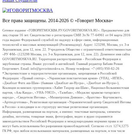
Наши слушатели
Все права защищены. 2014-2026 © «Говорит Москва»
Сетевое издание «ГОВОРИТМОСКВА.РУ/GOVORITMOSKVA.RU». Предназначено для
лиц старше 16 лет. Свидетельство о регистрации СМИ Эл № 77-64961 от 04 марта 2016
года выдано Федеральной службой по надзору в сфере связи, информационных
технологий и массовых коммуникаций (Роскомнадзор). Адрес: 123298, Москва, ул. 3-я
Хорошевская, дом 12, пом. 22. Учредитель Общество с ограниченной ответственностью
«РУ ФМ» (123298 Москва, ул. 3-я Хорошевская, дом 12, пом. 22). Доменное имя сайта
GOVORITMOSKVA.RU. Территория распространения – Российская Федерация и
зарубежные страны. Языки: русский и английский. Главный редактор Бабаян Роман
Георгиевич. Email: info@govoritmoskva.ru. Номер телефона: +7 (495) 950-62-26
*Экстремистские и террористические организации, запрещенные в Российской
Федерации: «Правый сектор», «Украинская повстанческая армия» (УПА), «ИГИЛ»,
«Джабхат Фатх аш-Шам» (бывшая «Джабхат ан-Нусра», «Джебхат ан-Нусра»),
Коалиция исламских группировок «Хайят Тахрир аш-Шам», Национал-Большевистская
партия, «Аль-Каида», «УНА-УНСО», «Талибан», «Меджлис крымско-татарского
народа», «Свидетели Иеговы», «Мизантропик Дивижн», «Братство» Корчинского,
«Артподготовка», Религиозная организация «Управленческий центр Свидетелей Иеговы
в России» и входящие в ее структуру местные религиозные организации.
Информация, размещенная на портале, а именно: текстовые материалы, элементы
дизайна, логотипы, товарные знаки, фотографии, видео и аудио охраняются
законодательством Российской Федерации и международными нормами права и не
могут быть использованы без разрешения правообладателей. Согласно ст.ст. 1274,1275
ГК РФ, при любом использовании материалов, размещенных на портале, в том числе