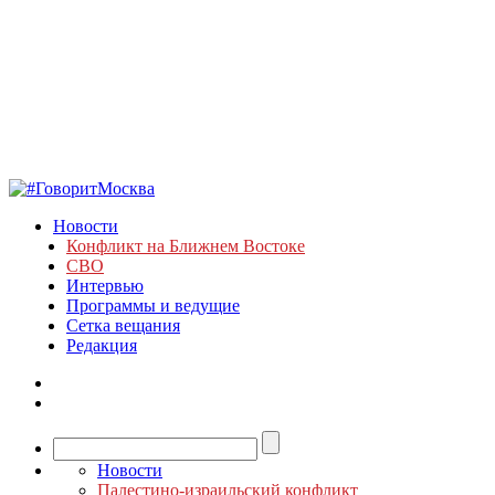
Новости
Конфликт на Ближнем Востоке
СВО
Интервью
Программы и ведущие
Сетка вещания
Редакция
Новости
Палестино-израильский конфликт