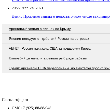
20:27
Авг. 24, 2021
Денис Проценко заявил о недостаточном числе вакцини
Арестович* заявил о планах по Крыму
Япония негодует от действий России на островах
АБН24: Россия наказала США за поддержку Киева
Киты-убийцы начали взрывать рыб ради забавы
Трамп: арсеналы США переполнены, но Пентагон просит $67
Связь с эфиром
СМС
+7 (925) 88-88-948