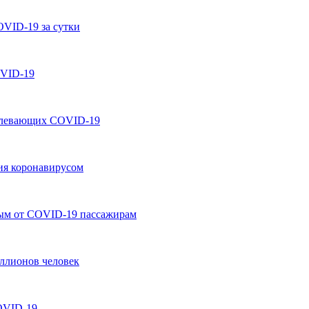
OVID-19 за сутки
OVID-19
болевающих COVID-19
ния коронавирусом
ным от COVID-19 пассажирам
иллионов человек
OVID-19