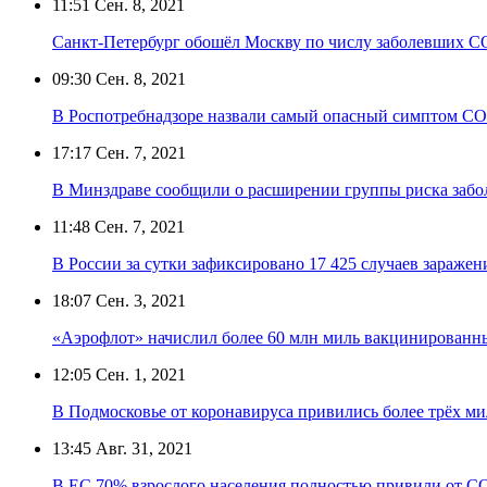
11:51
Сен. 8, 2021
Санкт-Петербург обошёл Москву по числу заболевших C
09:30
Сен. 8, 2021
В Роспотребнадзоре назвали самый опасный симптом C
17:17
Сен. 7, 2021
В Минздраве сообщили о расширении группы риска за
11:48
Сен. 7, 2021
В России за сутки зафиксировано 17 425 случаев зараже
18:07
Сен. 3, 2021
«Аэрофлот» начислил более 60 млн миль вакцинирован
12:05
Сен. 1, 2021
В Подмосковье от коронавируса привились более трёх м
13:45
Авг. 31, 2021
В ЕС 70% взрослого населения полностью привили от C