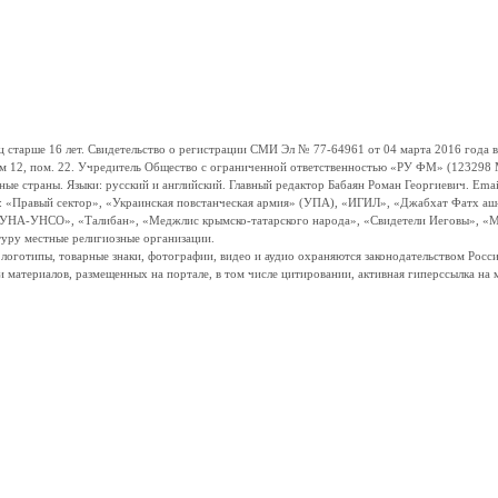
ше 16 лет. Свидетельство о регистрации СМИ Эл № 77-64961 от 04 марта 2016 года вы
ом 12, пом. 22. Учредитель Общество с ограниченной ответственностью «РУ ФМ» (123298 Мо
траны. Языки: русский и английский. Главный редактор Бабаян Роман Георгиевич. Email:
и: «Правый сектор», «Украинская повстанческая армия» (УПА), «ИГИЛ», «Джабхат Фатх а
«УНА-УНСО», «Талибан», «Меджлис крымско-татарского народа», «Свидетели Иеговы», «М
туру местные религиозные организации.
, логотипы, товарные знаки, фотографии, видео и аудио охраняются законодательством Ро
и материалов, размещенных на портале, в том числе цитировании, активная гиперссылка на 