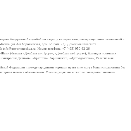
дано Федеральной службой по надзору в сфере связи, информационных технологий и
сква, ул. 3-я Хорошевская, дом 12, пом. 22). Доменное имя сайта
 info@govoritmoskva.ru. Номер телефона: +7 (495) 950-62-26
ш-Шам» (бывшая «Джабхат ан-Нусра», «Джебхат ан-Нусра»), Коалиция исламских
изантропик Дивижн», «Братство» Корчинского, «Артподготовка», Религиозная
ссийской Федерации и международными нормами права и не могут быть использованы без
материал является обязательной. Мнение редакции может не совпадать с мнением