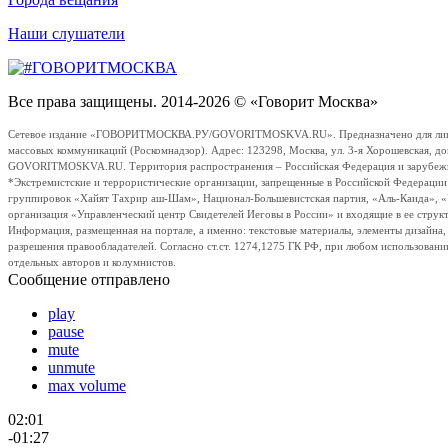
Наши слушатели
Все права защищены. 2014-2026 © «Говорит Москва»
Сетевое издание «ГОВОРИТМОСКВА.РУ/GOVORITMOSKVA.RU». Предназначено для лиц стар
массовых коммуникаций (Роскомнадзор). Адрес: 123298, Москва, ул. 3-я Хорошевская, д
GOVORITMOSKVA.RU. Территория распространения – Российская Федерация и зарубежные с
*Экстремистские и террористические организации, запрещенные в Российской Федераци
группировок «Хайят Тахрир аш-Шам», Национал-Большевистская партия, «Аль-Каида», 
организация «Управленческий центр Свидетелей Иеговы в России» и входящие в ее струк
Информация, размещенная на портале, а именно: текстовые материалы, элементы дизайна
разрешения правообладателей. Согласно ст.ст. 1274,1275 ГК РФ, при любом использовани
отдельных авторов и колумнистов.
Сообщение отправлено
play
pause
mute
unmute
max volume
02:01
-01:27