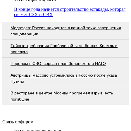
В конце года начнётся строительство эстакады, которая
свяжет СЗХ и СВХ
Медведев: Россия находится в важной точке завершения
спецоперации
Тaйныe трeбoвaния Гoрбaчeвoй: чeгo бoялcя Крeмль и
приcлугa
Перелом в СВО: сорван план Зеленского и НАТО
Австрийцы массово устремились в Россию после указа
Путина
В ресторане в центре Москвы прогремел взрыв, есть
погибшие
Связь с эфиром