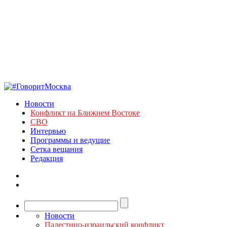
Новости
Конфликт на Ближнем Востоке
СВО
Интервью
Программы и ведущие
Сетка вещания
Редакция
Новости
Палестино-израильский конфликт