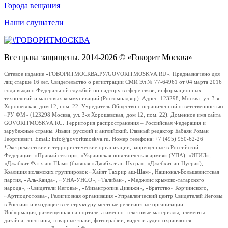
Города вещания
Наши слушатели
Все права защищены. 2014-2026 © «Говорит Москва»
Сетевое издание «ГОВОРИТМОСКВА.РУ/GOVORITMOSKVA.RU». Предназначено для
лиц старше 16 лет. Свидетельство о регистрации СМИ Эл № 77-64961 от 04 марта 2016
года выдано Федеральной службой по надзору в сфере связи, информационных
технологий и массовых коммуникаций (Роскомнадзор). Адрес: 123298, Москва, ул. 3-я
Хорошевская, дом 12, пом. 22. Учредитель Общество с ограниченной ответственностью
«РУ ФМ» (123298 Москва, ул. 3-я Хорошевская, дом 12, пом. 22). Доменное имя сайта
GOVORITMOSKVA.RU. Территория распространения – Российская Федерация и
зарубежные страны. Языки: русский и английский. Главный редактор Бабаян Роман
Георгиевич. Email: info@govoritmoskva.ru. Номер телефона: +7 (495) 950-62-26
*Экстремистские и террористические организации, запрещенные в Российской
Федерации: «Правый сектор», «Украинская повстанческая армия» (УПА), «ИГИЛ»,
«Джабхат Фатх аш-Шам» (бывшая «Джабхат ан-Нусра», «Джебхат ан-Нусра»),
Коалиция исламских группировок «Хайят Тахрир аш-Шам», Национал-Большевистская
партия, «Аль-Каида», «УНА-УНСО», «Талибан», «Меджлис крымско-татарского
народа», «Свидетели Иеговы», «Мизантропик Дивижн», «Братство» Корчинского,
«Артподготовка», Религиозная организация «Управленческий центр Свидетелей Иеговы
в России» и входящие в ее структуру местные религиозные организации.
Информация, размещенная на портале, а именно: текстовые материалы, элементы
дизайна, логотипы, товарные знаки, фотографии, видео и аудио охраняются