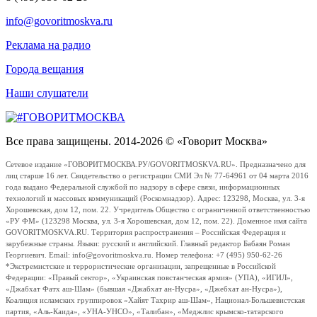
info@govoritmoskva.ru
Реклама на радио
Города вещания
Наши слушатели
Все права защищены. 2014-2026 © «Говорит Москва»
Сетевое издание «ГОВОРИТМОСКВА.РУ/GOVORITMOSKVA.RU». Предназначено для
лиц старше 16 лет. Свидетельство о регистрации СМИ Эл № 77-64961 от 04 марта 2016
года выдано Федеральной службой по надзору в сфере связи, информационных
технологий и массовых коммуникаций (Роскомнадзор). Адрес: 123298, Москва, ул. 3-я
Хорошевская, дом 12, пом. 22. Учредитель Общество с ограниченной ответственностью
«РУ ФМ» (123298 Москва, ул. 3-я Хорошевская, дом 12, пом. 22). Доменное имя сайта
GOVORITMOSKVA.RU. Территория распространения – Российская Федерация и
зарубежные страны. Языки: русский и английский. Главный редактор Бабаян Роман
Георгиевич. Email: info@govoritmoskva.ru. Номер телефона: +7 (495) 950-62-26
*Экстремистские и террористические организации, запрещенные в Российской
Федерации: «Правый сектор», «Украинская повстанческая армия» (УПА), «ИГИЛ»,
«Джабхат Фатх аш-Шам» (бывшая «Джабхат ан-Нусра», «Джебхат ан-Нусра»),
Коалиция исламских группировок «Хайят Тахрир аш-Шам», Национал-Большевистская
партия, «Аль-Каида», «УНА-УНСО», «Талибан», «Меджлис крымско-татарского