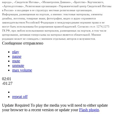
народа», «Свидетели Иеговы», «Мизантропик Дивижн», «Братство» Корчинского,
«Артподготовка», Религиозная организация «Управленческий центр Свидетелей Иеговы
в России» и входящие в ее структуру местные религиозные организации.
Информация, размещенная на портале, а именно: текстовые материалы, элементы
дизайна, логотипы, товарные знаки, фотографии, видео и аудио охраняются
законодательством Российской Федерации и международными нормами права и не
могут быть использованы без разрешения правообладателей. Согласно ст.ст. 1274,1275
ГК РФ, при любом использовании материалов, размещенных на портале, в том числе
цитировании, активная гиперссылка на материал является обязательной. Мнение
редакции может не совпадать с мнением отдельных авторов и колумнистов.
Сообщение отправлено
play
pause
mute
unmute
max volume
02:01
-01:27
repeat off
Update Required
To play the media you will need to either update
your browser to a recent version or update your
Flash plugin
.