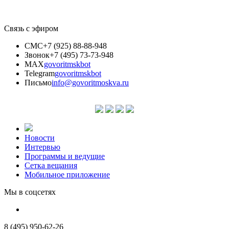
Связь с эфиром
СМС
+7 (925) 88-88-948
Звонок
+7 (495) 73-73-948
MAX
govoritmskbot
Telegram
govoritmskbot
Письмо
info@govoritmoskva.ru
Новости
Интервью
Программы и ведущие
Сетка вещания
Мобильное приложение
Мы в соцсетях
8 (495) 950-62-26