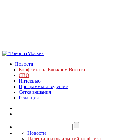
Новости
Конфликт на Ближнем Востоке
СВО
Интервью
Программы и ведущие
Сетка вещания
Редакция
Новости
Палестино-израильский конфликт