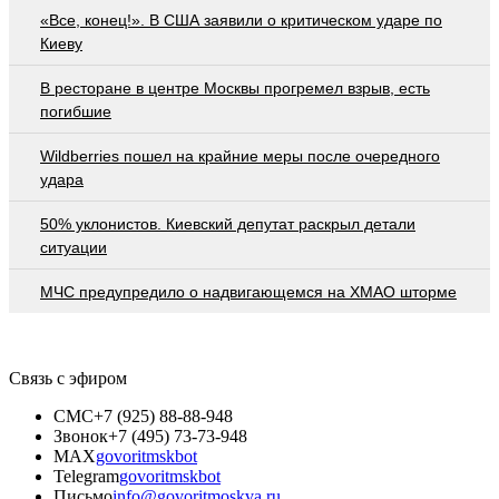
«Все, конец!». В США заявили о критическом ударе по
Киеву
В ресторане в центре Москвы прогремел взрыв, есть
погибшие
Wildberries пошел на крайние меры после очередного
удара
50% уклонистов. Киевский депутат раскрыл детали
ситуации
МЧС предупредило о надвигающемся на ХМАО шторме
Связь с эфиром
СМС
+7 (925) 88-88-948
Звонок
+7 (495) 73-73-948
MAX
govoritmskbot
Telegram
govoritmskbot
Письмо
info@govoritmoskva.ru