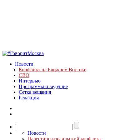
Новости
Конфликт на Ближнем Востоке
СВО
Интервью
Программы и ведущие
Сетка вещания
Редакция
Новости
Палестино-израильский конфликт