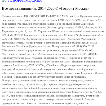
Все права защищены. 2014-2026 © «Говорит Москва»
Сетевое издание «ГОВОРИТМОСКВА.РУ/GOVORITMOSKVA.RU». Предназначено для
лиц старше 16 лет. Свидетельство о регистрации СМИ Эл № 77-64961 от 04 марта 2016
года выдано Федеральной службой по надзору в сфере связи, информационных
технологий и массовых коммуникаций (Роскомнадзор). Адрес: 123298, Москва, ул. 3-я
Хорошевская, дом 12, пом. 22. Учредитель Общество с ограниченной ответственностью
«РУ ФМ» (123298 Москва, ул. 3-я Хорошевская, дом 12, пом. 22). Доменное имя сайта
GOVORITMOSKVA.RU. Территория распространения – Российская Федерация и
зарубежные страны. Языки: русский и английский. Главный редактор Бабаян Роман
Георгиевич. Email: info@govoritmoskva.ru. Номер телефона: +7 (495) 950-62-26
*Экстремистские и террористические организации, запрещенные в Российской
Федерации: «Правый сектор», «Украинская повстанческая армия» (УПА), «ИГИЛ»,
«Джабхат Фатх аш-Шам» (бывшая «Джабхат ан-Нусра», «Джебхат ан-Нусра»),
Коалиция исламских группировок «Хайят Тахрир аш-Шам», Национал-Большевистская
партия, «Аль-Каида», «УНА-УНСО», «Талибан», «Меджлис крымско-татарского
народа», «Свидетели Иеговы», «Мизантропик Дивижн», «Братство» Корчинского,
«Артподготовка», Религиозная организация «Управленческий центр Свидетелей Иеговы
в России» и входящие в ее структуру местные религиозные организации.
Информация, размещенная на портале, а именно: текстовые материалы, элементы
дизайна, логотипы, товарные знаки, фотографии, видео и аудио охраняются
законодательством Российской Федерации и международными нормами права и не
могут быть использованы без разрешения правообладателей. Согласно ст.ст. 1274,1275
ГК РФ, при любом использовании материалов, размещенных на портале, в том числе
цитировании, активная гиперссылка на материал является обязательной. Мнение
редакции может не совпадать с мнением отдельных авторов и колумнистов.