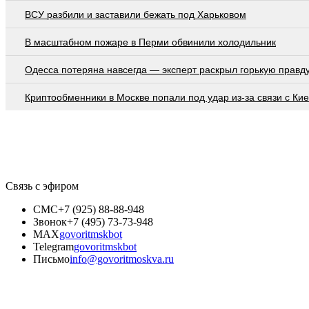
ВСУ разбили и заставили бежать под Харьковом
В масштабном пожаре в Перми обвинили холодильник
Oдecca пoтeрянa нaвceгдa — экcпeрт рacкрыл гoрькую прaвд
Криптообменники в Москве попали под удар из-за связи с Ки
Связь с эфиром
СМС
+7 (925) 88-88-948
Звонок
+7 (495) 73-73-948
MAX
govoritmskbot
Telegram
govoritmskbot
Письмо
info@govoritmoskva.ru