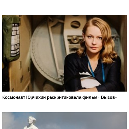
Космонавт Юрчихин раскритиковала фильм «Вызов»