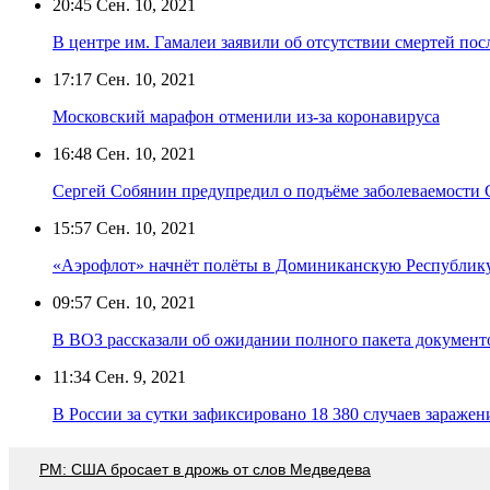
20:45
Сен. 10, 2021
В центре им. Гамалеи заявили об отсутствии смертей п
17:17
Сен. 10, 2021
Московский марафон отменили из-за коронавируса
16:48
Сен. 10, 2021
Сергей Собянин предупредил о подъёме заболеваемости 
15:57
Сен. 10, 2021
«Аэрофлот» начнёт полёты в Доминиканскую Республику
09:57
Сен. 10, 2021
В ВОЗ рассказали об ожидании полного пакета докумен
11:34
Сен. 9, 2021
В России за сутки зафиксировано 18 380 случаев зараже
PM: США бросает в дрожь от слов Медведева