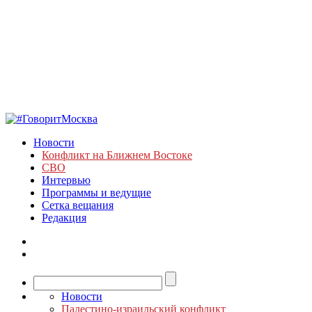
Новости
Конфликт на Ближнем Востоке
СВО
Интервью
Программы и ведущие
Сетка вещания
Редакция
Новости
Палестино-израильский конфликт