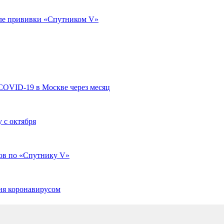
осле прививки «Спутником V»
COVID-19 в Москве через месяц
 с октября
тов по «Спутнику V»
ния коронавирусом