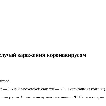
 случай заражения коронавирусом
штабе.
ге — 1 504 и Московской области — 585. Выписаны из больниц 1
онавирусом. С начала пандемии скончались 191 165 человек, выл