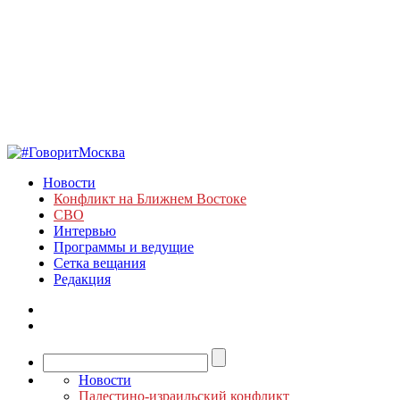
Новости
Конфликт на Ближнем Востоке
СВО
Интервью
Программы и ведущие
Сетка вещания
Редакция
Новости
Палестино-израильский конфликт