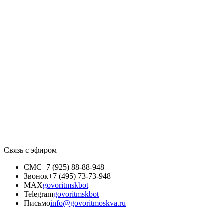
Связь с эфиром
СМС
+7 (925) 88-88-948
Звонок
+7 (495) 73-73-948
MAX
govoritmskbot
Telegram
govoritmskbot
Письмо
info@govoritmoskva.ru