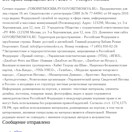
Сетевое издание «ГОВОРИТМОСКВА.РУ/GOVORITMOSKVA.RU». Предназначено для
лиц старше 16 лет. Свидетельство о регистрации СМИ Эл № 77-64961 от 04 марта 2016
года выдано Федеральной службой по надзору в сфере связи, информационных
технологий и массовых коммуникаций (Роскомнадзор). Адрес: 123298, Москва, ул. 3-я
Хорошевская, дом 12, пом. 22. Учредитель Общество с ограниченной ответственностью
«РУ ФМ» (123298 Москва, ул. 3-я Хорошевская, дом 12, пом. 22). Доменное имя сайта
GOVORITMOSKVA.RU. Территория распространения – Российская Федерация и
зарубежные страны. Языки: русский и английский. Главный редактор Бабаян Роман
Георгиевич. Email: info@govoritmoskva.ru. Номер телефона: +7 (495) 950-62-26
*Экстремистские и террористические организации, запрещенные в Российской
Федерации: «Правый сектор», «Украинская повстанческая армия» (УПА), «ИГИЛ»,
«Джабхат Фатх аш-Шам» (бывшая «Джабхат ан-Нусра», «Джебхат ан-Нусра»),
Коалиция исламских группировок «Хайят Тахрир аш-Шам», Национал-Большевистская
партия, «Аль-Каида», «УНА-УНСО», «Талибан», «Меджлис крымско-татарского
народа», «Свидетели Иеговы», «Мизантропик Дивижн», «Братство» Корчинского,
«Артподготовка», Религиозная организация «Управленческий центр Свидетелей Иеговы
в России» и входящие в ее структуру местные религиозные организации.
Информация, размещенная на портале, а именно: текстовые материалы, элементы
дизайна, логотипы, товарные знаки, фотографии, видео и аудио охраняются
законодательством Российской Федерации и международными нормами права и не
могут быть использованы без разрешения правообладателей. Согласно ст.ст. 1274,1275
ГК РФ, при любом использовании материалов, размещенных на портале, в том числе
цитировании, активная гиперссылка на материал является обязательной. Мнение
редакции может не совпадать с мнением отдельных авторов и колумнистов.
Сообщение отправлено