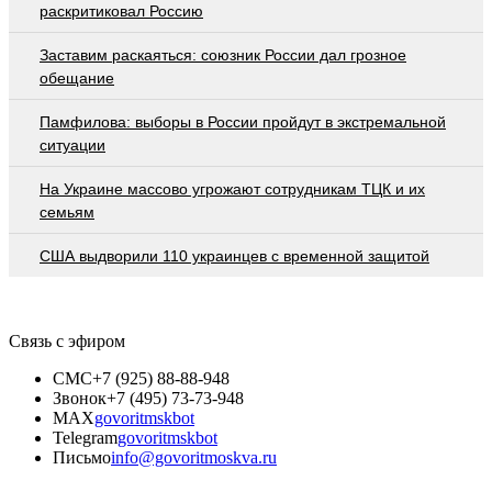
раскритиковал Россию
Заставим раскаяться: союзник России дал грозное
обещание
Памфилова: выборы в России пройдут в экстремальной
ситуации
На Украине массово угрожают сотрудникам ТЦК и их
семьям
США выдворили 110 украинцев с временной защитой
Связь с эфиром
СМС
+7 (925) 88-88-948
Звонок
+7 (495) 73-73-948
MAX
govoritmskbot
Telegram
govoritmskbot
Письмо
info@govoritmoskva.ru