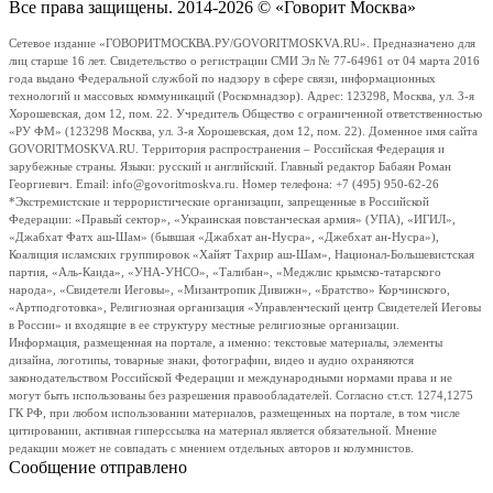
Все права защищены. 2014-2026 © «Говорит Москва»
Сетевое издание «ГОВОРИТМОСКВА.РУ/GOVORITMOSKVA.RU». Предназначено для
лиц старше 16 лет. Свидетельство о регистрации СМИ Эл № 77-64961 от 04 марта 2016
года выдано Федеральной службой по надзору в сфере связи, информационных
технологий и массовых коммуникаций (Роскомнадзор). Адрес: 123298, Москва, ул. 3-я
Хорошевская, дом 12, пом. 22. Учредитель Общество с ограниченной ответственностью
«РУ ФМ» (123298 Москва, ул. 3-я Хорошевская, дом 12, пом. 22). Доменное имя сайта
GOVORITMOSKVA.RU. Территория распространения – Российская Федерация и
зарубежные страны. Языки: русский и английский. Главный редактор Бабаян Роман
Георгиевич. Email: info@govoritmoskva.ru. Номер телефона: +7 (495) 950-62-26
*Экстремистские и террористические организации, запрещенные в Российской
Федерации: «Правый сектор», «Украинская повстанческая армия» (УПА), «ИГИЛ»,
«Джабхат Фатх аш-Шам» (бывшая «Джабхат ан-Нусра», «Джебхат ан-Нусра»),
Коалиция исламских группировок «Хайят Тахрир аш-Шам», Национал-Большевистская
партия, «Аль-Каида», «УНА-УНСО», «Талибан», «Меджлис крымско-татарского
народа», «Свидетели Иеговы», «Мизантропик Дивижн», «Братство» Корчинского,
«Артподготовка», Религиозная организация «Управленческий центр Свидетелей Иеговы
в России» и входящие в ее структуру местные религиозные организации.
Информация, размещенная на портале, а именно: текстовые материалы, элементы
дизайна, логотипы, товарные знаки, фотографии, видео и аудио охраняются
законодательством Российской Федерации и международными нормами права и не
могут быть использованы без разрешения правообладателей. Согласно ст.ст. 1274,1275
ГК РФ, при любом использовании материалов, размещенных на портале, в том числе
цитировании, активная гиперссылка на материал является обязательной. Мнение
редакции может не совпадать с мнением отдельных авторов и колумнистов.
Сообщение отправлено