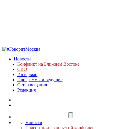
Новости
Конфликт на Ближнем Востоке
СВО
Интервью
Программы и ведущие
Сетка вещания
Редакция
Новости
Палестино-израильский конфликт