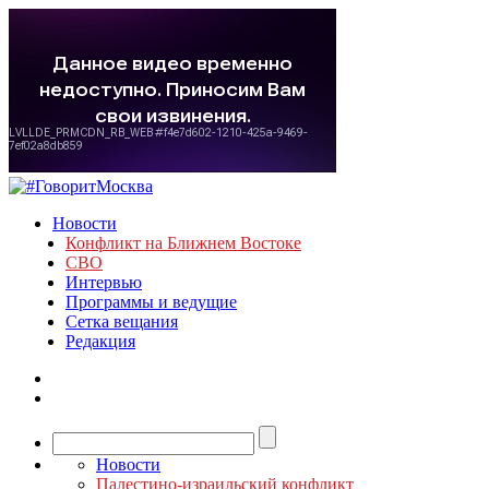
Новости
Конфликт на Ближнем Востоке
СВО
Интервью
Программы и ведущие
Сетка вещания
Редакция
Новости
Палестино-израильский конфликт