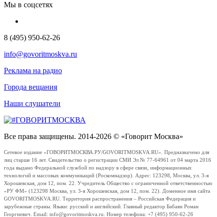
Мы в соцсетях
8 (495) 950-62-26
info@govoritmoskva.ru
Реклама на радио
Города вещания
Наши слушатели
Все права защищены. 2014-2026 © «Говорит Москва»
Сетевое издание «ГОВОРИТМОСКВА.РУ/GOVORITMOSKVA.RU». Предназначено для
лиц старше 16 лет. Свидетельство о регистрации СМИ Эл № 77-64961 от 04 марта 2016
года выдано Федеральной службой по надзору в сфере связи, информационных
технологий и массовых коммуникаций (Роскомнадзор). Адрес: 123298, Москва, ул. 3-я
Хорошевская, дом 12, пом. 22. Учредитель Общество с ограниченной ответственностью
«РУ ФМ» (123298 Москва, ул. 3-я Хорошевская, дом 12, пом. 22). Доменное имя сайта
GOVORITMOSKVA.RU. Территория распространения – Российская Федерация и
зарубежные страны. Языки: русский и английский. Главный редактор Бабаян Роман
Георгиевич. Email: info@govoritmoskva.ru. Номер телефона: +7 (495) 950-62-26