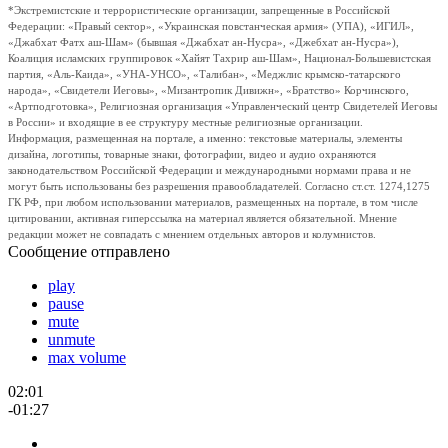
*Экстремистские и террористические организации, запрещенные в Российской
Федерации: «Правый сектор», «Украинская повстанческая армия» (УПА), «ИГИЛ»,
«Джабхат Фатх аш-Шам» (бывшая «Джабхат ан-Нусра», «Джебхат ан-Нусра»),
Коалиция исламских группировок «Хайят Тахрир аш-Шам», Национал-Большевистская
партия, «Аль-Каида», «УНА-УНСО», «Талибан», «Меджлис крымско-татарского
народа», «Свидетели Иеговы», «Мизантропик Дивижн», «Братство» Корчинского,
«Артподготовка», Религиозная организация «Управленческий центр Свидетелей Иеговы
в России» и входящие в ее структуру местные религиозные организации.
Информация, размещенная на портале, а именно: текстовые материалы, элементы
дизайна, логотипы, товарные знаки, фотографии, видео и аудио охраняются
законодательством Российской Федерации и международными нормами права и не
могут быть использованы без разрешения правообладателей. Согласно ст.ст. 1274,1275
ГК РФ, при любом использовании материалов, размещенных на портале, в том числе
цитировании, активная гиперссылка на материал является обязательной. Мнение
редакции может не совпадать с мнением отдельных авторов и колумнистов.
Сообщение отправлено
play
pause
mute
unmute
max volume
02:01
-01:27