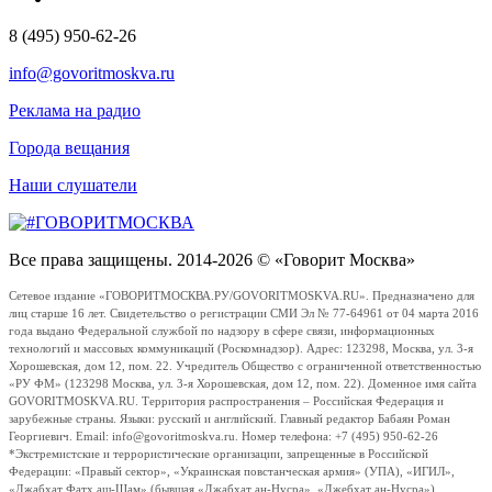
8 (495) 950-62-26
info@govoritmoskva.ru
Реклама на радио
Города вещания
Наши слушатели
Все права защищены. 2014-2026 © «Говорит Москва»
Сетевое издание «ГОВОРИТМОСКВА.РУ/GOVORITMOSKVA.RU». Предназначено для
лиц старше 16 лет. Свидетельство о регистрации СМИ Эл № 77-64961 от 04 марта 2016
года выдано Федеральной службой по надзору в сфере связи, информационных
технологий и массовых коммуникаций (Роскомнадзор). Адрес: 123298, Москва, ул. 3-я
Хорошевская, дом 12, пом. 22. Учредитель Общество с ограниченной ответственностью
«РУ ФМ» (123298 Москва, ул. 3-я Хорошевская, дом 12, пом. 22). Доменное имя сайта
GOVORITMOSKVA.RU. Территория распространения – Российская Федерация и
зарубежные страны. Языки: русский и английский. Главный редактор Бабаян Роман
Георгиевич. Email: info@govoritmoskva.ru. Номер телефона: +7 (495) 950-62-26
*Экстремистские и террористические организации, запрещенные в Российской
Федерации: «Правый сектор», «Украинская повстанческая армия» (УПА), «ИГИЛ»,
«Джабхат Фатх аш-Шам» (бывшая «Джабхат ан-Нусра», «Джебхат ан-Нусра»),