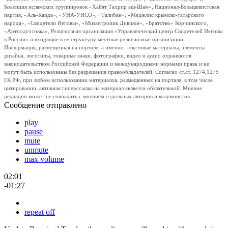
Коалиция исламских группировок «Хайят Тахрир аш-Шам», Национал-Большевистская
партия, «Аль-Каида», «УНА-УНСО», «Талибан», «Меджлис крымско-татарского
народа», «Свидетели Иеговы», «Мизантропик Дивижн», «Братство» Корчинского,
«Артподготовка», Религиозная организация «Управленческий центр Свидетелей Иеговы
в России» и входящие в ее структуру местные религиозные организации.
Информация, размещенная на портале, а именно: текстовые материалы, элементы
дизайна, логотипы, товарные знаки, фотографии, видео и аудио охраняются
законодательством Российской Федерации и международными нормами права и не
могут быть использованы без разрешения правообладателей. Согласно ст.ст. 1274,1275
ГК РФ, при любом использовании материалов, размещенных на портале, в том числе
цитировании, активная гиперссылка на материал является обязательной. Мнение
редакции может не совпадать с мнением отдельных авторов и колумнистов.
Сообщение отправлено
play
pause
mute
unmute
max volume
02:01
-01:27
repeat off