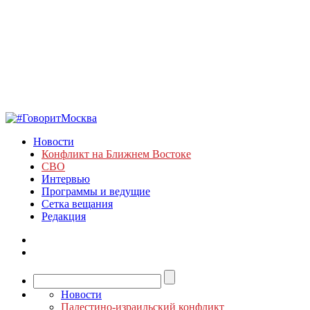
Новости
Конфликт на Ближнем Востоке
СВО
Интервью
Программы и ведущие
Сетка вещания
Редакция
Новости
Палестино-израильский конфликт