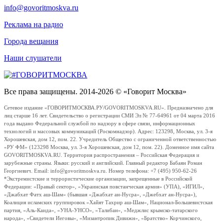
info@govoritmoskva.ru
Реклама на радио
Города вещания
Наши слушатели
Все права защищены. 2014-2026 © «Говорит Москва»
Сетевое издание «ГОВОРИТМОСКВА.РУ/GOVORITMOSKVA.RU». Предназначено для
лиц старше 16 лет. Свидетельство о регистрации СМИ Эл № 77-64961 от 04 марта 2016
года выдано Федеральной службой по надзору в сфере связи, информационных
технологий и массовых коммуникаций (Роскомнадзор). Адрес: 123298, Москва, ул. 3-я
Хорошевская, дом 12, пом. 22. Учредитель Общество с ограниченной ответственностью
«РУ ФМ» (123298 Москва, ул. 3-я Хорошевская, дом 12, пом. 22). Доменное имя сайта
GOVORITMOSKVA.RU. Территория распространения – Российская Федерация и
зарубежные страны. Языки: русский и английский. Главный редактор Бабаян Роман
Георгиевич. Email: info@govoritmoskva.ru. Номер телефона: +7 (495) 950-62-26
*Экстремистские и террористические организации, запрещенные в Российской
Федерации: «Правый сектор», «Украинская повстанческая армия» (УПА), «ИГИЛ»,
«Джабхат Фатх аш-Шам» (бывшая «Джабхат ан-Нусра», «Джебхат ан-Нусра»),
Коалиция исламских группировок «Хайят Тахрир аш-Шам», Национал-Большевистская
партия, «Аль-Каида», «УНА-УНСО», «Талибан», «Меджлис крымско-татарского
народа», «Свидетели Иеговы», «Мизантропик Дивижн», «Братство» Корчинского,