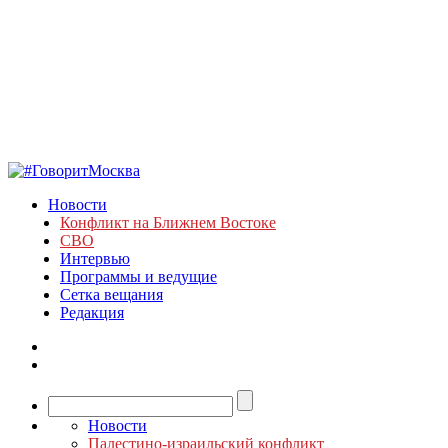
Новости
Конфликт на Ближнем Востоке
СВО
Интервью
Программы и ведущие
Сетка вещания
Редакция
Новости
Палестино-израильский конфликт