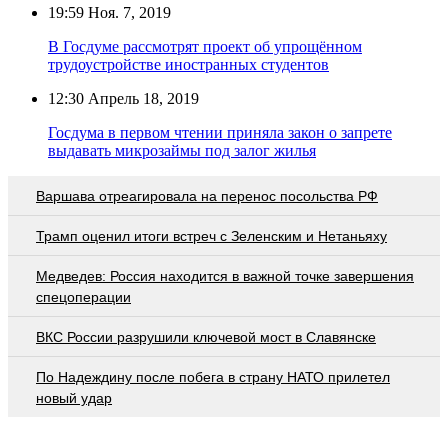
19:59
Ноя. 7, 2019
В Госдуме рассмотрят проект об упрощённом
трудоустройстве иностранных студентов
12:30
Апрель 18, 2019
Госдума в первом чтении приняла закон о запрете
выдавать микрозаймы под залог жилья
Варшава отреагировала на перенос посольства РФ
Трамп оценил итоги встреч с Зеленским и Нетаньяху
Медведев: Россия находится в важной точке завершения
спецоперации
ВКС России разрушили ключевой мост в Славянске
По Надеждину после побега в страну НАТО прилетел
новый удар