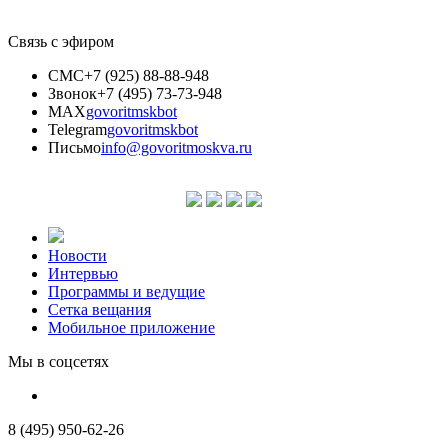
Связь с эфиром
СМС
+7 (925) 88-88-948
Звонок
+7 (495) 73-73-948
MAX
govoritmskbot
Telegram
govoritmskbot
Письмо
info@govoritmoskva.ru
Новости
Интервью
Программы и ведущие
Сетка вещания
Мобильное приложение
Мы в соцсетях
8 (495) 950-62-26