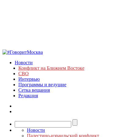
Новости
Конфликт на Ближнем Востоке
СВО
Интервью
Программы и ведущие
Сетка вещания
Редакция
Новости
Палестино-израильский конфликт