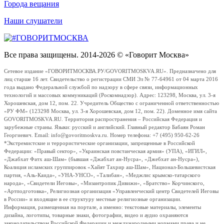
Города вещания
Наши слушатели
Все права защищены. 2014-2026 © «Говорит Москва»
Сетевое издание «ГОВОРИТМОСКВА.РУ/GOVORITMOSKVA.RU». Предназначено для
лиц старше 16 лет. Свидетельство о регистрации СМИ Эл № 77-64961 от 04 марта 2016
года выдано Федеральной службой по надзору в сфере связи, информационных
технологий и массовых коммуникаций (Роскомнадзор). Адрес: 123298, Москва, ул. 3-я
Хорошевская, дом 12, пом. 22. Учредитель Общество с ограниченной ответственностью
«РУ ФМ» (123298 Москва, ул. 3-я Хорошевская, дом 12, пом. 22). Доменное имя сайта
GOVORITMOSKVA.RU. Территория распространения – Российская Федерация и
зарубежные страны. Языки: русский и английский. Главный редактор Бабаян Роман
Георгиевич. Email: info@govoritmoskva.ru. Номер телефона: +7 (495) 950-62-26
*Экстремистские и террористические организации, запрещенные в Российской
Федерации: «Правый сектор», «Украинская повстанческая армия» (УПА), «ИГИЛ»,
«Джабхат Фатх аш-Шам» (бывшая «Джабхат ан-Нусра», «Джебхат ан-Нусра»),
Коалиция исламских группировок «Хайят Тахрир аш-Шам», Национал-Большевистская
партия, «Аль-Каида», «УНА-УНСО», «Талибан», «Меджлис крымско-татарского
народа», «Свидетели Иеговы», «Мизантропик Дивижн», «Братство» Корчинского,
«Артподготовка», Религиозная организация «Управленческий центр Свидетелей Иеговы
в России» и входящие в ее структуру местные религиозные организации.
Информация, размещенная на портале, а именно: текстовые материалы, элементы
дизайна, логотипы, товарные знаки, фотографии, видео и аудио охраняются
законодательством Российской Федерации и международными нормами права и не