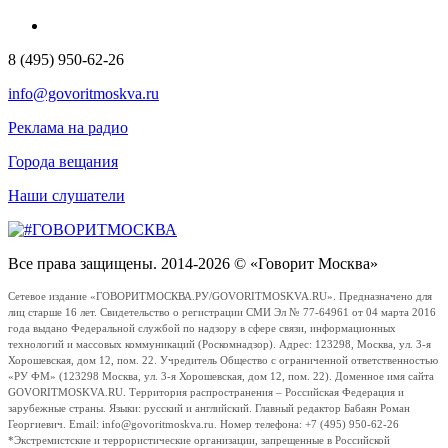
8 (495) 950-62-26
info@govoritmoskva.ru
Реклама на радио
Города вещания
Наши слушатели
Все права защищены. 2014-2026 © «Говорит Москва»
Сетевое издание «ГОВОРИТМОСКВА.РУ/GOVORITMOSKVA.RU». Предназначено для
лиц старше 16 лет. Свидетельство о регистрации СМИ Эл № 77-64961 от 04 марта 2016
года выдано Федеральной службой по надзору в сфере связи, информационных
технологий и массовых коммуникаций (Роскомнадзор). Адрес: 123298, Москва, ул. 3-я
Хорошевская, дом 12, пом. 22. Учредитель Общество с ограниченной ответственностью
«РУ ФМ» (123298 Москва, ул. 3-я Хорошевская, дом 12, пом. 22). Доменное имя сайта
GOVORITMOSKVA.RU. Территория распространения – Российская Федерация и
зарубежные страны. Языки: русский и английский. Главный редактор Бабаян Роман
Георгиевич. Email: info@govoritmoskva.ru. Номер телефона: +7 (495) 950-62-26
*Экстремистские и террористические организации, запрещенные в Российской