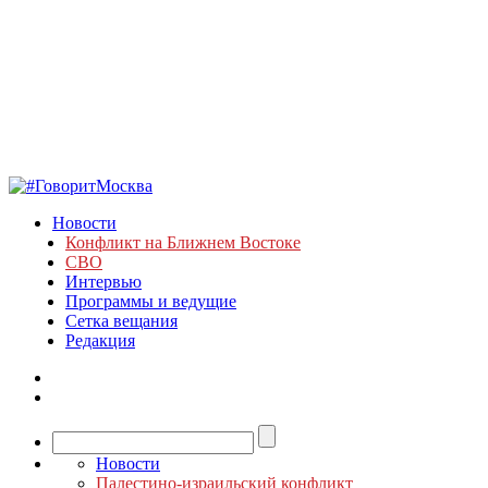
Новости
Конфликт на Ближнем Востоке
СВО
Интервью
Программы и ведущие
Сетка вещания
Редакция
Новости
Палестино-израильский конфликт