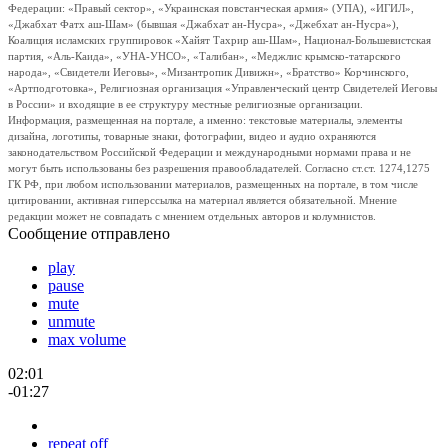
Федерации: «Правый сектор», «Украинская повстанческая армия» (УПА), «ИГИЛ»,
«Джабхат Фатх аш-Шам» (бывшая «Джабхат ан-Нусра», «Джебхат ан-Нусра»),
Коалиция исламских группировок «Хайят Тахрир аш-Шам», Национал-Большевистская
партия, «Аль-Каида», «УНА-УНСО», «Талибан», «Меджлис крымско-татарского
народа», «Свидетели Иеговы», «Мизантропик Дивижн», «Братство» Корчинского,
«Артподготовка», Религиозная организация «Управленческий центр Свидетелей Иеговы
в России» и входящие в ее структуру местные религиозные организации.
Информация, размещенная на портале, а именно: текстовые материалы, элементы
дизайна, логотипы, товарные знаки, фотографии, видео и аудио охраняются
законодательством Российской Федерации и международными нормами права и не
могут быть использованы без разрешения правообладателей. Согласно ст.ст. 1274,1275
ГК РФ, при любом использовании материалов, размещенных на портале, в том числе
цитировании, активная гиперссылка на материал является обязательной. Мнение
редакции может не совпадать с мнением отдельных авторов и колумнистов.
Сообщение отправлено
play
pause
mute
unmute
max volume
02:01
-01:27
repeat off