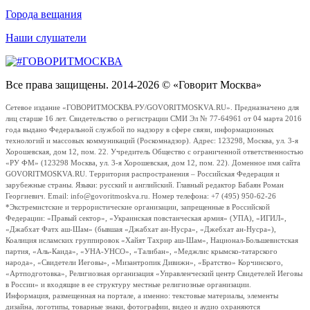
Города вещания
Наши слушатели
Все права защищены. 2014-2026 © «Говорит Москва»
Сетевое издание «ГОВОРИТМОСКВА.РУ/GOVORITMOSKVA.RU». Предназначено для
лиц старше 16 лет. Свидетельство о регистрации СМИ Эл № 77-64961 от 04 марта 2016
года выдано Федеральной службой по надзору в сфере связи, информационных
технологий и массовых коммуникаций (Роскомнадзор). Адрес: 123298, Москва, ул. 3-я
Хорошевская, дом 12, пом. 22. Учредитель Общество с ограниченной ответственностью
«РУ ФМ» (123298 Москва, ул. 3-я Хорошевская, дом 12, пом. 22). Доменное имя сайта
GOVORITMOSKVA.RU. Территория распространения – Российская Федерация и
зарубежные страны. Языки: русский и английский. Главный редактор Бабаян Роман
Георгиевич. Email: info@govoritmoskva.ru. Номер телефона: +7 (495) 950-62-26
*Экстремистские и террористические организации, запрещенные в Российской
Федерации: «Правый сектор», «Украинская повстанческая армия» (УПА), «ИГИЛ»,
«Джабхат Фатх аш-Шам» (бывшая «Джабхат ан-Нусра», «Джебхат ан-Нусра»),
Коалиция исламских группировок «Хайят Тахрир аш-Шам», Национал-Большевистская
партия, «Аль-Каида», «УНА-УНСО», «Талибан», «Меджлис крымско-татарского
народа», «Свидетели Иеговы», «Мизантропик Дивижн», «Братство» Корчинского,
«Артподготовка», Религиозная организация «Управленческий центр Свидетелей Иеговы
в России» и входящие в ее структуру местные религиозные организации.
Информация, размещенная на портале, а именно: текстовые материалы, элементы
дизайна, логотипы, товарные знаки, фотографии, видео и аудио охраняются