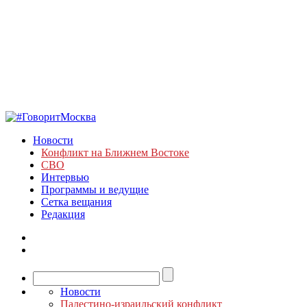
Новости
Конфликт на Ближнем Востоке
СВО
Интервью
Программы и ведущие
Сетка вещания
Редакция
Новости
Палестино-израильский конфликт