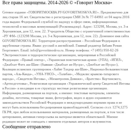
Все права защищены. 2014-2026 © «Говорит Москва»
Сетевое издание «ГОВОРИТМОСКВА.РУ/GOVORITMOSKVA.RU». Предназначено для
лиц старше 16 лет. Свидетельство о регистрации СМИ Эл № 77-64961 от 04 марта 2016
года выдано Федеральной службой по надзору в сфере связи, информационных
технологий и массовых коммуникаций (Роскомнадзор). Адрес: 123298, Москва, ул. 3-я
Хорошевская, дом 12, пом. 22. Учредитель Общество с ограниченной ответственностью
«РУ ФМ» (123298 Москва, ул. 3-я Хорошевская, дом 12, пом. 22). Доменное имя сайта
GOVORITMOSKVA.RU. Территория распространения – Российская Федерация и
зарубежные страны. Языки: русский и английский. Главный редактор Бабаян Роман
Георгиевич. Email: info@govoritmoskva.ru. Номер телефона: +7 (495) 950-62-26
*Экстремистские и террористические организации, запрещенные в Российской
Федерации: «Правый сектор», «Украинская повстанческая армия» (УПА), «ИГИЛ»,
«Джабхат Фатх аш-Шам» (бывшая «Джабхат ан-Нусра», «Джебхат ан-Нусра»),
Коалиция исламских группировок «Хайят Тахрир аш-Шам», Национал-Большевистская
партия, «Аль-Каида», «УНА-УНСО», «Талибан», «Меджлис крымско-татарского
народа», «Свидетели Иеговы», «Мизантропик Дивижн», «Братство» Корчинского,
«Артподготовка», Религиозная организация «Управленческий центр Свидетелей Иеговы
в России» и входящие в ее структуру местные религиозные организации.
Информация, размещенная на портале, а именно: текстовые материалы, элементы
дизайна, логотипы, товарные знаки, фотографии, видео и аудио охраняются
законодательством Российской Федерации и международными нормами права и не
могут быть использованы без разрешения правообладателей. Согласно ст.ст. 1274,1275
ГК РФ, при любом использовании материалов, размещенных на портале, в том числе
цитировании, активная гиперссылка на материал является обязательной. Мнение
редакции может не совпадать с мнением отдельных авторов и колумнистов.
Сообщение отправлено