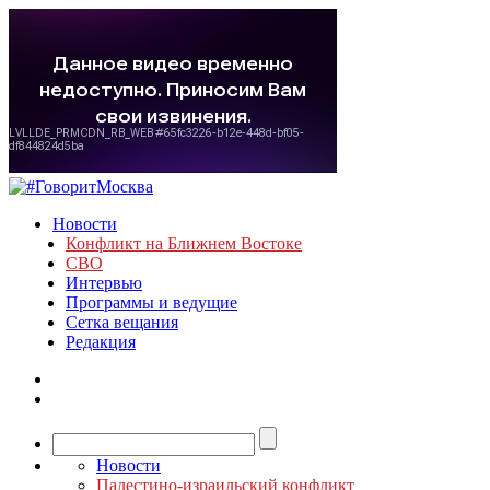
Новости
Конфликт на Ближнем Востоке
СВО
Интервью
Программы и ведущие
Сетка вещания
Редакция
Новости
Палестино-израильский конфликт